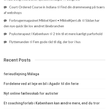
Court-Ordered Course in Indiana
til
Find din drømmeseng på tværs
af webshops
Forbrugermagasinet Mikkel Kjerri • MikkelKjerri.dk
til
Sådan har
den nye quick lån lov ændret lånebranchen
Psykoterapeut I København
til
2 trin til et mere kærligt parforhold
Flyttemanden
til
Fem gode råd til dig, der bor i hus
Recent Posts
ferieudlejning Málaga
Fordelene ved at leje en bil i Agadir til din ferie
Nyt online fællesskab for autister
Et coachingforløb i København kan ændre mere, end du tror