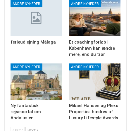
ANDRE NYHEDER
ANDRE NYHEDER
ferieudlejning Málaga
Et coachingforløb i
København kan ændre
mere, end du tror
ANDRE NYHEDER
ANDRE NYHEDER
Ny fantastisk
Mikael Hansen og Plexo
rejseportal om
Properties hædres af
Andalusien
Luxury Lifestyle Awards
PREV
NEXT