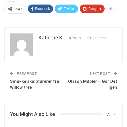
Share
Facebook
Twitter
Google+
Kathrine K
4 Posts
0 Comments
PREV POST
NEXT POST
Smukke skulpturerer fra
Olsson Møbler – Gør Det
Willow tree
Igen
You Might Also Like
All