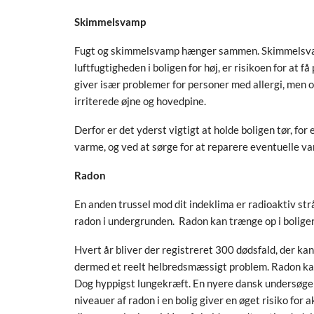
Skimmelsvamp
Fugt og skimmelsvamp hænger sammen. Skimmelsvampe
luftfugtigheden i boligen for høj, er risikoen for a
giver især problemer for personer med allergi, men
irriterede øjne og hovedpine.
Derfor er det yderst vigtigt at holde boligen tør, for
varme, og ved at sørge for at reparere eventuelle va
Radon
En anden trussel mod dit indeklima er radioaktiv strå
radon i undergrunden. Radon kan trænge op i bolig
Hvert år bliver der registreret 300 dødsfald, der ka
dermed et reelt helbredsmæssigt problem. Radon kan
Dog hyppigst lungekræft. En nyere dansk undersøge
niveauer af radon i en bolig giver en øget risiko for