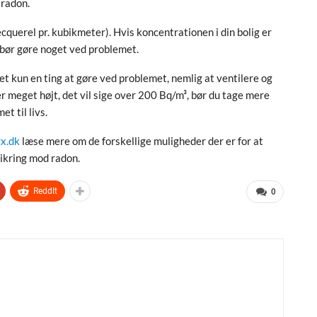
 radon.
cquerel pr. kubikmeter). Hvis koncentrationen i din bolig er
 bør gøre noget ved problemet.
et kun en ting at gøre ved problemet, nemlig at ventilere og
er meget højt, det vil sige over 200 Bq/m³, bør du tage mere
t til livs.
x.dk
læse mere om de forskellige muligheder der er for at
ikring mod radon.
ReddIt
0