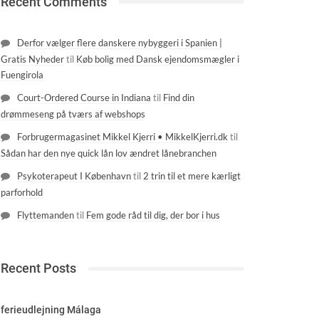
Recent Comments
Derfor vælger flere danskere nybyggeri i Spanien |
Gratis Nyheder
til
Køb bolig med Dansk ejendomsmægler i
Fuengirola
Court-Ordered Course in Indiana
til
Find din
drømmeseng på tværs af webshops
Forbrugermagasinet Mikkel Kjerri • MikkelKjerri.dk
til
Sådan har den nye quick lån lov ændret lånebranchen
Psykoterapeut I København
til
2 trin til et mere kærligt
parforhold
Flyttemanden
til
Fem gode råd til dig, der bor i hus
Recent Posts
ferieudlejning Málaga