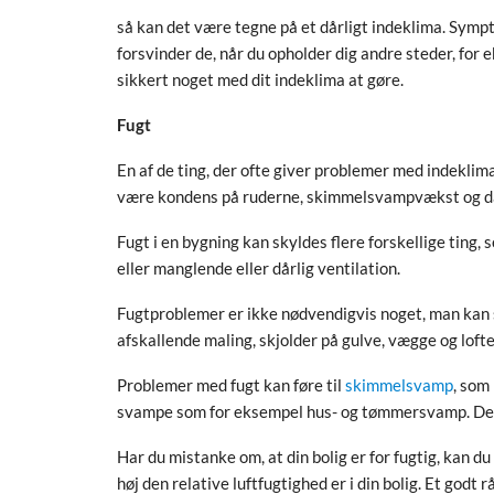
så kan det være tegne på et dårligt indeklima. Sym
forsvinder de, når du opholder dig andre steder, for e
sikkert noget med dit indeklima at gøre.
Fugt
En af de ting, der ofte giver problemer med indeklima
være kondens på ruderne, skimmelsvampvækst og dår
Fugt i en bygning kan skyldes flere forskellige tin
eller manglende eller dårlig ventilation.
Fugtproblemer er ikke nødvendigvis noget, man kan se,
afskallende maling, skjolder på gulve, vægge og lofte
Problemer med fugt kan føre til
skimmelsvamp
, som
svampe som for eksempel hus- og tømmersvamp. De
Har du mistanke om, at din bolig er for fugtig, kan 
høj den relative luftfugtighed er i din bolig. Et godt