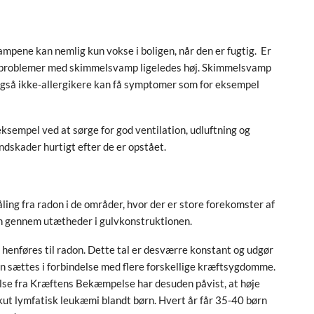
ne kan nemlig kun vokse i boligen, når den er fugtig. Er
t få problemer med skimmelsvamp ligeledes høj. Skimmelsvamp
 også ikke-allergikere kan få symptomer som for eksempel
 eksempel ved at sørge for god ventilation, udluftning og
ndskader hurtigt efter de er opstået.
ling fra radon i de områder, hvor der er store forekomster af
en gennem utætheder i gulvkonstruktionen.
n henføres til radon. Dette tal er desværre konstant og udgør
 sættes i forbindelse med flere forskellige kræftsygdomme.
lse fra Kræftens Bekæmpelse har desuden påvist, at høje
 akut lymfatisk leukæmi blandt børn. Hvert år får 35-40 børn