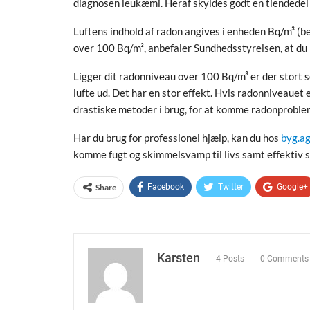
diagnosen leukæmi. Heraf skyldes godt en tiendedel
Luftens indhold af radon angives i enheden Bq/m³ (be
over 100 Bq/m³, anbefaler Sundhedsstyrelsen, at du
Ligger dit radonniveau over 100 Bq/m³ er der stort s
lufte ud. Det har en stor effekt. Hvis radonniveauet 
drastiske metoder i brug, for at komme radonprobleme
Har du brug for professionel hjælp, kan du hos
byg.ag
komme fugt og skimmelsvamp til livs samt effektiv s
Share
Facebook
Twitter
Google+
Karsten
4 Posts
0 Comments