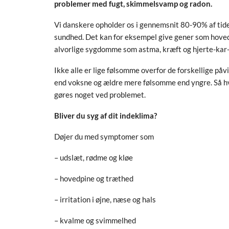
problemer med fugt, skimmelsvamp og radon.
Vi danskere opholder os i gennemsnit 80-90% af tide
sundhed. Det kan for eksempel give gener som hovedp
alvorlige sygdomme som astma, kræft og hjerte-ka
Ikke alle er lige følsomme overfor de forskellige på
end voksne og ældre mere følsomme end yngre. Så hvis
gøres noget ved problemet.
Bliver du syg af dit indeklima?
Døjer du med symptomer som
– udslæt, rødme og kløe
– hovedpine og træthed
– irritation i øjne, næse og hals
– kvalme og svimmelhed