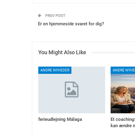
PREV POST
Er en hjemmeside svaret for dig?
You Might Also Like
ANDRE NYHEDER
ANDRE NYHE
ferieudlejning Málaga
Et coaching
kan ændre m