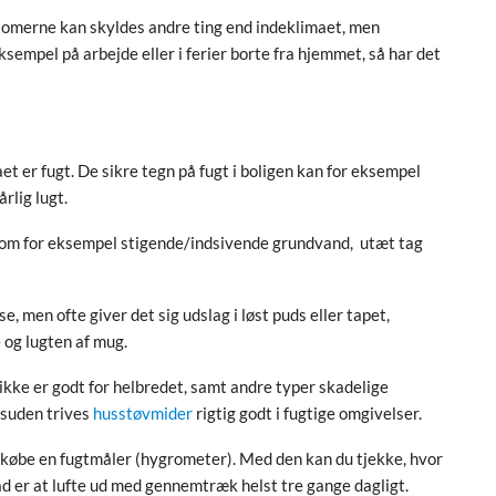
ptomerne kan skyldes andre ting end indeklimaet, men
ksempel på arbejde eller i ferier borte fra hjemmet, så har det
et er fugt. De sikre tegn på fugt i boligen kan for eksempel
lig lugt.
g, som for eksempel stigende/indsivende grundvand, utæt tag
 men ofte giver det sig udslag i løst puds eller tapet,
 og lugten af mug.
 ikke er godt for helbredet, samt andre typer skadelige
suden trives
husstøvmider
rigtig godt i fugtige omgivelser.
du købe en fugtmåler (hygrometer). Med den kan du tjekke, hvor
 råd er at lufte ud med gennemtræk helst tre gange dagligt.