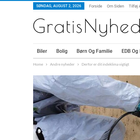
SØNDAG, AUGUST 2, 2026
Forside
Om Siden
Tilføj 
Biler
Bolig
Børn Og Familie
EDB Og 
Home
Andre nyheder
Derfor er dit indeklima vigtigt