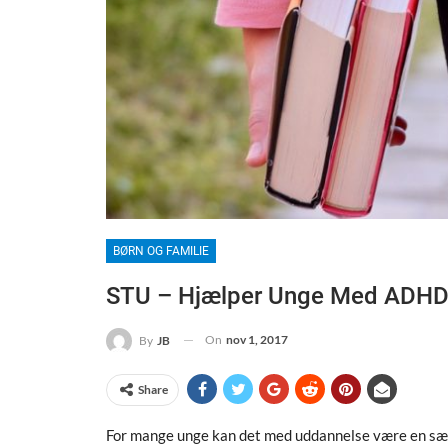
BØRN OG FAMILIE
STU – Hjælper Unge Med ADHD
On
nov 1, 2017
By
JB
Share
For mange unge kan det med uddannelse være en sær