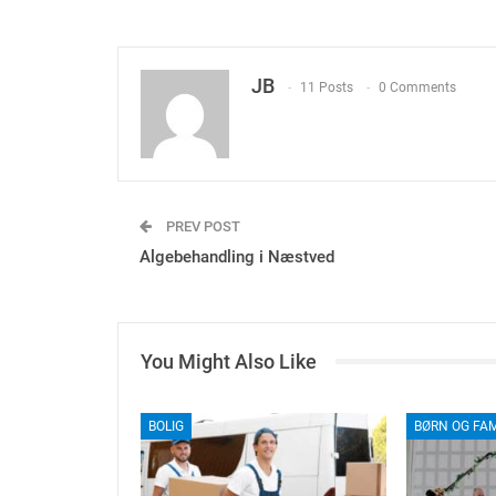
JB
11 Posts
0 Comments
PREV POST
Algebehandling i Næstved
You Might Also Like
BOLIG
BØRN OG FAM