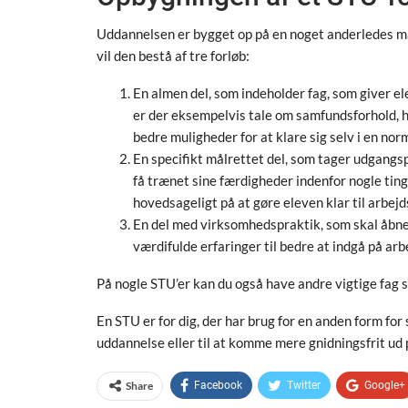
Uddannelsen er bygget op på en noget anderledes måd
vil den bestå af tre forløb:
En almen del, som indeholder fag, som giver e
er der eksempelvis tale om samfundsforhold, 
bedre muligheder for at klare sig selv i en nor
En specifikt målrettet del, som tager udgangsp
få trænet sine færdigheder indenfor nogle ting
hovedsageligt på at gøre eleven klar til arbej
En del med virksomhedspraktik, som skal åbne
værdifulde erfaringer til bedre at indgå på ar
På nogle STU’er kan du også have andre vigtige fag
En STU er for dig, der har brug for en anden form for s
uddannelse eller til at komme mere gnidningsfrit ud
Share
Facebook
Twitter
Google+