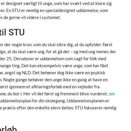
r designet særligt til unge, som har svært ved at klare sig
r. En STU er nemlig en specialdesignet uddannelse, som
s de gerne vil videre i systemet.
til STU
 der nogle krav, som du skal sikre dig, at du opfylder. Først
ge, at du skal være ung, for at gå der – og med ung menes der
under 25. Derudover er uddannelsen som sagt for folk med
mange ting. Det kan eksempelvis være unge, som har fået
, angst og NLD. Det behøver dog ikke være en psykisk
ap. Nogle gange behøver den unge ikke en gang at have en
først igennem et afklaringsforløb med en vejleder fra
du bor i. Her vil det først og fremmest blive vurderet,
om
n uddannelsesplan for din skolegang. Uddannelsesplanen er
t lige præcis efter den enkelte elevs behov. STU fokuserer nemlig
orløb