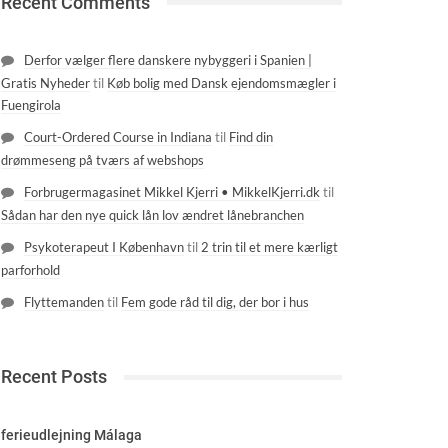
Recent Comments
Derfor vælger flere danskere nybyggeri i Spanien |
Gratis Nyheder
til
Køb bolig med Dansk ejendomsmægler i
Fuengirola
Court-Ordered Course in Indiana
til
Find din
drømmeseng på tværs af webshops
Forbrugermagasinet Mikkel Kjerri • MikkelKjerri.dk
til
Sådan har den nye quick lån lov ændret lånebranchen
Psykoterapeut I København
til
2 trin til et mere kærligt
parforhold
Flyttemanden
til
Fem gode råd til dig, der bor i hus
Recent Posts
ferieudlejning Málaga