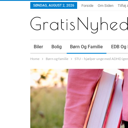
SØNDAG, AUGUST 2, 2026
Forside
Om Siden
Tilføj 
Biler
Bolig
Børn Og Familie
EDB Og 
Home
Børn og familie
STU – hjælper unge med ADHD ige