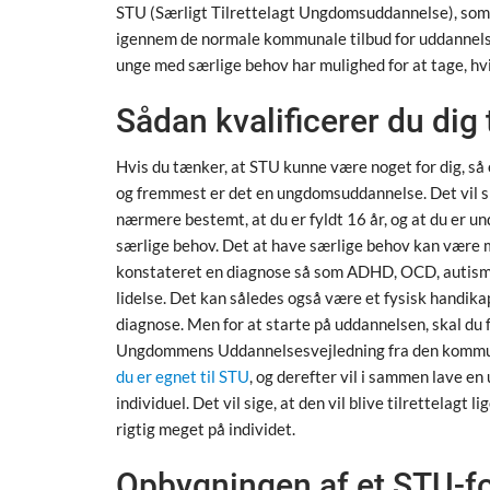
STU (Særligt Tilrettelagt Ungdomsuddannelse), som e
igennem de normale kommunale tilbud for uddannelse
unge med særlige behov har mulighed for at tage, hvi
Sådan kvalificerer du dig 
Hvis du tænker, at STU kunne være noget for dig, så er
og fremmest er det en ungdomsuddannelse. Det vil si
nærmere bestemt, at du er fyldt 16 år, og at du er 
særlige behov. Det at have særlige behov kan være 
konstateret en diagnose så som ADHD, OCD, autisme
lidelse. Det kan således også være et fysisk handik
diagnose. Men for at starte på uddannelsen, skal du 
Ungdommens Uddannelsesvejledning fra den kommune, 
du er egnet til STU
, og derefter vil i sammen lave e
individuel. Det vil sige, at den vil blive tilrettelag
rigtig meget på individet.
Opbygningen af et STU-f