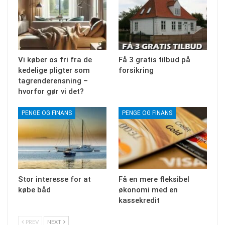
Vi køber os fri fra de
Få 3 gratis tilbud på
kedelige pligter som
forsikring
tagrenderensning –
hvorfor gør vi det?
PENGE OG FINANS
PENGE OG FINANS
Stor interesse for at
Få en mere fleksibel
købe båd
økonomi med en
kassekredit
PREV
NEXT