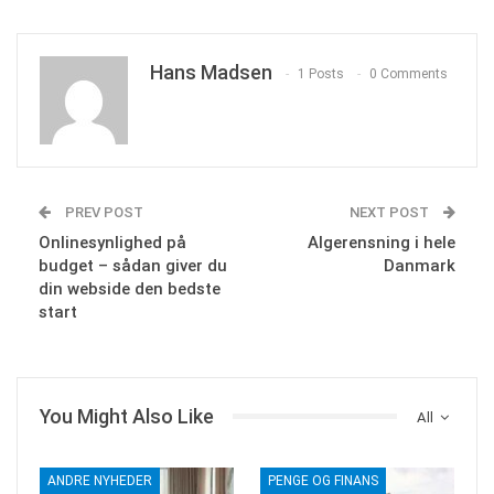
Hans Madsen
1 Posts
0 Comments
PREV POST
NEXT POST
Onlinesynlighed på
Algerensning i hele
budget – sådan giver du
Danmark
din webside den bedste
start
You Might Also Like
All
ANDRE NYHEDER
PENGE OG FINANS