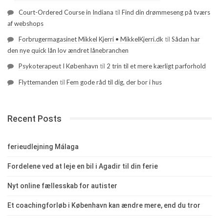
Court-Ordered Course in Indiana
til
Find din drømmeseng på tværs
af webshops
Forbrugermagasinet Mikkel Kjerri • MikkelKjerri.dk
til
Sådan har
den nye quick lån lov ændret lånebranchen
Psykoterapeut I København
til
2 trin til et mere kærligt parforhold
Flyttemanden
til
Fem gode råd til dig, der bor i hus
Recent Posts
ferieudlejning Málaga
Fordelene ved at leje en bil i Agadir til din ferie
Nyt online fællesskab for autister
Et coachingforløb i København kan ændre mere, end du tror