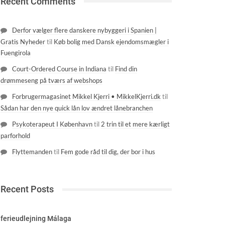
Recent Comments
Derfor vælger flere danskere nybyggeri i Spanien |
Gratis Nyheder
til
Køb bolig med Dansk ejendomsmægler i
Fuengirola
Court-Ordered Course in Indiana
til
Find din
drømmeseng på tværs af webshops
Forbrugermagasinet Mikkel Kjerri • MikkelKjerri.dk
til
Sådan har den nye quick lån lov ændret lånebranchen
Psykoterapeut I København
til
2 trin til et mere kærligt
parforhold
Flyttemanden
til
Fem gode råd til dig, der bor i hus
Recent Posts
ferieudlejning Málaga