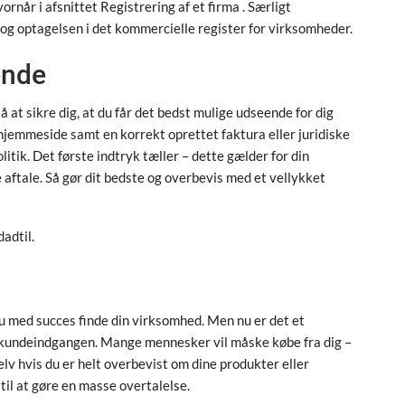
rnår i afsnittet Registrering af et firma . Særligt
g optagelsen i det kommercielle register for virksomheder.
ende
å at sikre dig, at du får det bedst mulige udseende for dig
hjemmeside samt en korrekt oprettet faktura eller juridiske
ik. Det første indtryk tæller – dette gælder for din
aftale. Så gør dit bedste og overbevis med et vellykket
dadtil.
u med succes finde din virksomhed. Men nu er det et
 kundeindgangen. Mange mennesker vil måske købe fra dig –
v hvis du er helt overbevist om dine produkter eller
 til at gøre en masse overtalelse.