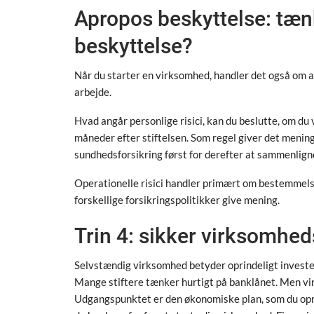
Apropos beskyttelse: tæn
beskyttelse?
Når du starter en virksomhed, handler det også om at
arbejde.
Hvad angår personlige risici, kan du beslutte, om du v
måneder efter stiftelsen. Som regel giver det menin
sundhedsforsikring først for derefter at sammenlign
Operationelle risici handler primært om bestemmelse
forskellige forsikringspolitikker give mening.
Trin 4: sikker virksomh
Selvstændig virksomhed betyder oprindeligt investe
Mange stiftere tænker hurtigt på banklånet. Men v
Udgangspunktet er den økonomiske plan, som du opre