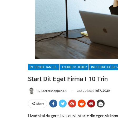
INTERNETHANDEL
ANDRE NYHEDER
INDUSTRI OG ERH
Start Dit Eget Firma I 10 Trin
Last updated
jul 7, 2020
By
Laerershoppen.dk
Share
Hvad skal du gøre, hvis du vil starte din egen virksom