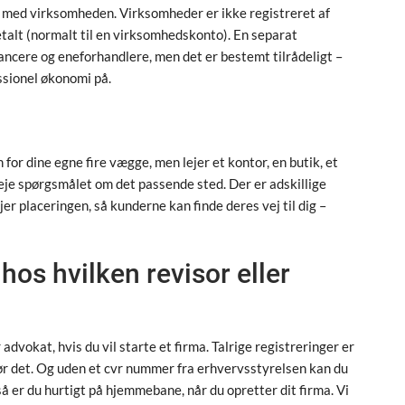
t med virksomheden. Virksomheder er ikke registreret af
betalt (normalt til en virksomhedskonto). En separat
ancere og eneforhandlere, men det er bestemt tilrådeligt –
ssionel økonomi på.
for dine egne fire vægge, men lejer et kontor, en butik, et
veje spørgsmålet om det passende sted. Der er adskillige
er placeringen, så kunderne kan finde deres vej til dig –
 hos hvilken revisor eller
 advokat, hvis du vil starte et firma. Talrige registreringer er
gør det. Og uden et cvr nummer fra erhvervsstyrelsen kan du
så er du hurtigt på hjemmebane, når du opretter dit firma. Vi