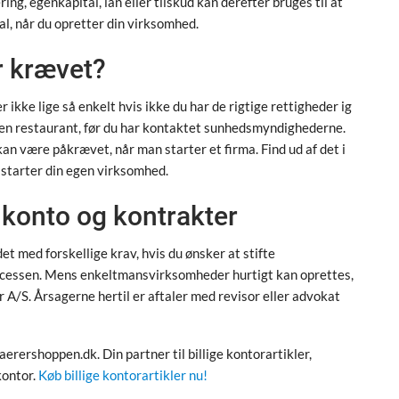
ing, egenkapital, lån eller tilskud kan derefter bruges til at
al, når du opretter din virksomhed.
er krævet?
 ikke lige så enkelt hvis ikke du har de rigtige rettigheder ig
ne en restaurant, før du har kontaktet sunhedsmyndighederne.
 kan være påkrævet, når man starter et firma. Find ud af det i
 starter din egen virksomhed.
 konto og kontrakter
et med forskellige krav, hvis du ønsker at stifte
cessen. Mens enkeltmansvirksomheder hurtigt kan oprettes,
 A/S. Årsagerne hertil er aftaler med revisor eller advokat
Laerershoppen.dk. Din partner til billige kontorartikler,
kontor.
Køb billige kontorartikler nu!