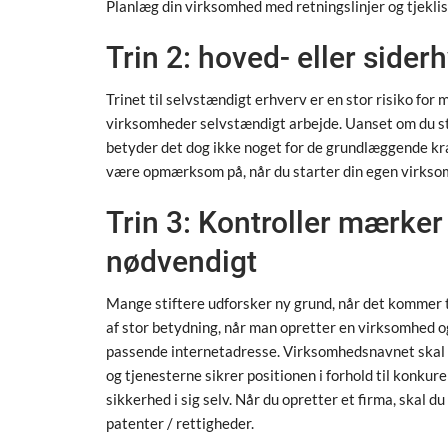
Planlæg din virksomhed med retningslinjer og tjekli
Trin 2: hoved- eller sider
Trinet til selvstændigt erhverv er en stor risiko for
virksomheder selvstændigt arbejde. Uanset om du star
betyder det dog ikke noget for de grundlæggende krav 
være opmærksom på, når du starter din egen virkso
Trin 3: Kontroller mærke
nødvendigt
Mange stiftere udforsker ny grund, når det kommer ti
af stor betydning, når man opretter en virksomhed o
passende internetadresse. Virksomhedsnavnet skal 
og tjenesterne sikrer positionen i forhold til konkur
sikkerhed i sig selv. Når du opretter et firma, skal 
patenter / rettigheder.