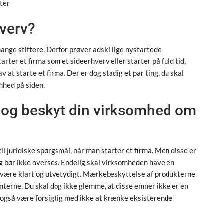
ster
hverv?
 mange stiftere. Derfor prøver adskillige nystartede
ter et firma som et sideerhverv eller starter på fuld tid,
at starte et firma. Der er dog stadig et par ting, du skal
mhed på siden.
r og beskyt din virksomhed om
l juridiske spørgsmål, når man starter et firma. Men disse er
g bør ikke overses. Endelig skal virksomheden have en
være klart og utvetydigt. Mærkebeskyttelse af produkterne
enterne. Du skal dog ikke glemme, at disse emner ikke er en
du også være forsigtig med ikke at krænke eksisterende