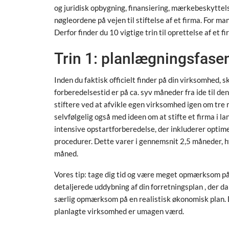
og juridisk opbygning, finansiering, mærkebeskyttelse
nøgleordene på vejen til stiftelse af et firma. For ma
Derfor finder du 10 vigtige trin til oprettelse af et f
Trin 1: planlægningsfase
Inden du faktisk officielt finder på din virksomhed,
forberedelsestid er på ca. syv måneder fra ide til de
stiftere ved at afvikle egen virksomhed igen om tr
selvfølgelig også med ideen om at stifte et firma i la
intensive opstartforberedelse, der inkluderer optime
procedurer. Dette varer i gennemsnit 2,5 måneder,
måned.
Vores tip: tage dig tid og være meget opmærksom på 
detaljerede uddybning af din forretningsplan , der 
særlig opmærksom på en realistisk økonomisk plan. D
planlagte virksomhed er umagen værd.