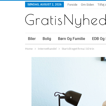
SØNDAG, AUGUST 2, 2026
Forside
Om Siden
Tilføj 
Biler
Bolig
Børn Og Familie
EDB Og 
Home
Internethandel
Start dit eget firma i 10 trin