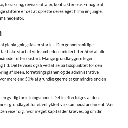
, forsikring, revisor-aftaler, kontrakter osv. Er nogle af
nge stiftere er det at oprette deres eget firma en jungle.
irma nedenfor.
n
 skal planlægningsfasen startes. Den gennemsnitlige
n faktiske start af virksomheden. Imidlertid er 50% af alle
e måneder efter opstart. Mange grundlæggere leger
ng tid. Dette vises også ved at se på tidspunktet for den
ring af ideen, forretningsplanen og de administrative
 hvor mere end 50% af grundlæggerne tager mindre end en
en gyldig forretningsmodel. Dette efterfølges af den
danner grundlaget for et vellykket virksomhedsfundament. Vær
en viser dig, hvor meget kapital der kræves, og om din