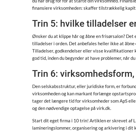
du har brug for for at starte din virksomhed. Finansier
finansiere virksomheden: skaffer tilstrækkelig kapit
Trin 5: hvilke tilladelser 
Ønsker du at klippe hår og åbne en frisørsalon? Det er
tilladelser i orden. Det anbefales heller ikke at åb
Tilladelser, godkendelser eller visse kvalifikationer
god tid, inden du begynder at have problemer, når du
Trin 6: virksomhedsform,
Den selskabsstruktur, eller juridiske form, er forbund
virksomheden og kan markant forlænge opstartspro
tager det længere tid for virksomheder som ApS eller
og den nødvendige optagelse på virk.dk.
Start dit eget firma i 10 trin! Artiklen er skrevet af 
lamineringslommer, organisering og arkivering i dit 