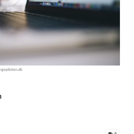
ngepiloten.dk
n
0