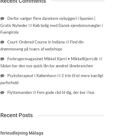
Recent Comments
Derfor vælger flere danskere nybyggeri i Spanien |
Gratis Nyheder
til
Køb bolig med Dansk ejendomsmægler i
Fuengirola
Court-Ordered Course in Indiana
til
Find din
drømmeseng på tværs af webshops
Forbrugermagasinet Mikkel Kjerri • MikkelKjerri.dk
til
Sådan har den nye quick lån lov ændret lånebranchen
Psykoterapeut I København
til
2 trin til et mere kærligt
parforhold
Flyttemanden
til
Fem gode råd til dig, der bor i hus
Recent Posts
ferieudlejning Málaga