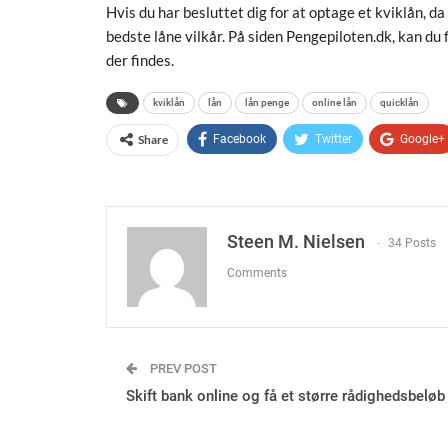
Hvis du har besluttet dig for at optage et kviklån, da
bedste låne vilkår. På siden Pengepiloten.dk, kan du
der findes.
kviklån
lån
lån penge
online lån
quicklån
Share
Facebook
Twitter
Google+
Steen M. Nielsen
34 Posts
Comments
PREV POST
Skift bank online og få et større rådighedsbeløb