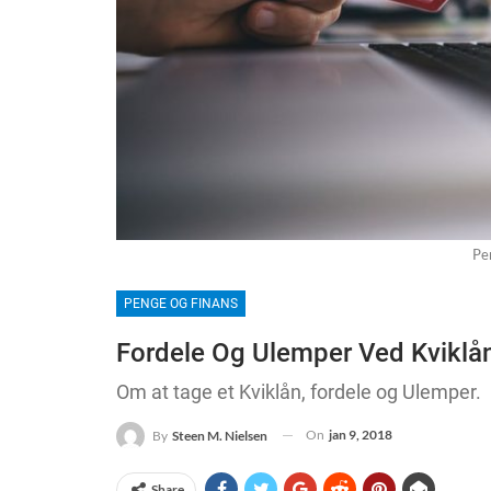
Pe
PENGE OG FINANS
Fordele Og Ulemper Ved Kviklå
Om at tage et Kviklån, fordele og Ulemper.
On
jan 9, 2018
By
Steen M. Nielsen
Share