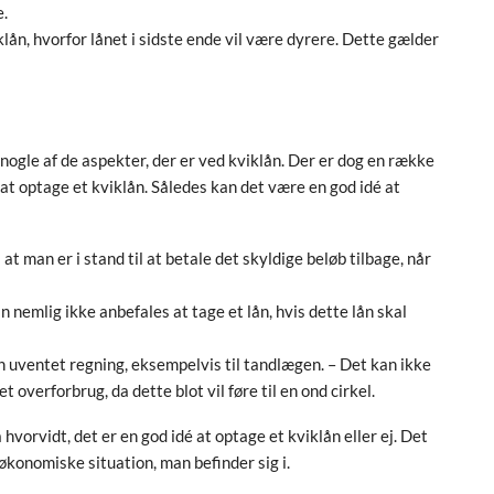
e.
lån, hvorfor lånet i sidste ende vil være dyrere. Dette gælder
ogle af de aspekter, der er ved kviklån. Der er dog en række
 at optage et kviklån. Således kan det være en god idé at
 man er i stand til at betale det skyldige beløb tilbage, når
n nemlig ikke anbefales at tage et lån, hvis dette lån skal
en uventet regning, eksempelvis til tandlægen. – Det kan ikke
t overforbrug, da dette blot vil føre til en ond cirkel.
hvorvidt, det er en god idé at optage et kviklån eller ej. Det
 økonomiske situation, man befinder sig i.