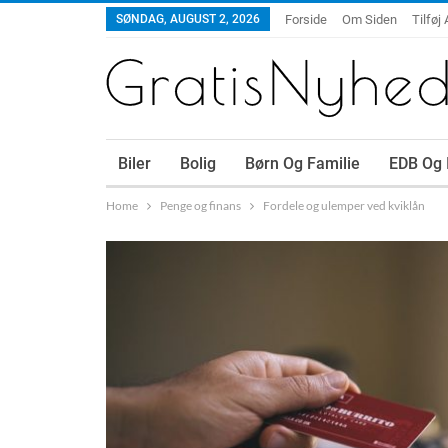
SØNDAG, AUGUST 2, 2026
Forside
Om Siden
Tilføj 
Biler
Bolig
Børn Og Familie
EDB Og 
Home
Penge og finans
Fordele og ulemper ved kviklån