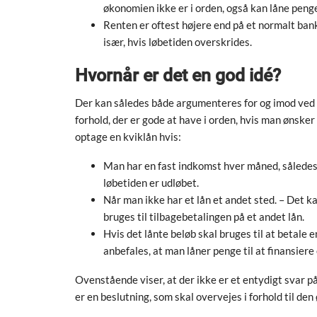
økonomien ikke er i orden, også kan låne peng
Renten er oftest højere end på et normalt bank
især, hvis løbetiden overskrides.
Hvornår er det en god idé?
Der kan således både argumenteres for og imod ved n
forhold, der er gode at have i orden, hvis man ønsker
optage en kviklån hvis:
Man har en fast indkomst hver måned, således at
løbetiden er udløbet.
Når man ikke har et lån et andet sted. – Det ka
bruges til tilbagebetalingen på et andet lån.
Hvis det lånte beløb skal bruges til at betale 
anbefales, at man låner penge til at finansiere e
Ovenstående viser, at der ikke er et entydigt svar på 
er en beslutning, som skal overvejes i forhold til den