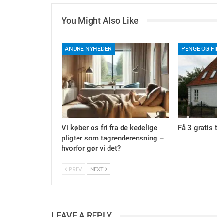
You Might Also Like
ANDRE NYHEDER
PENGE OG F
Vi køber os fri fra de kedelige
Få 3 gratis 
pligter som tagrenderensning –
hvorfor gør vi det?
PREV
NEXT
LEAVE A REPLY