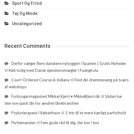
Sport Og Fritid
Tøj Og Mode
Uncategorized
Recent Comments
Derfor vælger flere danskere nybyggeri i Spanien | Gratis Nyheder
til
Køb bolig med Dansk ejendomsmægler i Fuengirola
Court-Ordered Course in Indiana
til
Find din drømmeseng på tværs
af webshops
Forbrugermagasinet Mikkel Kjerri • MikkelKjerri.dk
til
Sådan har
den nye quick lån lov ændret lånebranchen
Psykoterapeut I København
til
2 trin til et mere kærligt parforhold
Flyttemanden
til
Fem gode råd til dig, der bor i hus