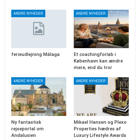
ANDRE NYHEDER
ANDRE NYHEDER
ferieudlejning Málaga
Et coachingforløb i
København kan ændre
mere, end du tror
ANDRE NYHEDER
ANDRE NYHEDER
Ny fantastisk
Mikael Hansen og Plexo
rejseportal om
Properties hædres af
Andalusien
Luxury Lifestyle Awards