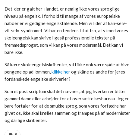
Det, der er galt her i landet, er nemlig ikke vores sproglige
niveau på engelsk. I forhold til mange af vores europæiske
naboer er vi gedigne engelsktalende. Men vi lider af kan-selv-
vil-selv-syndromet. Vi har en tendens til at tro, at vi med vores
skoleengelsk kan skrive ligeså professionelle tekster på
fremmedsproget, som vi kan på vores modersmål. Det kan vi
bare ikke.
Så kære skoleengelskskribenter, vil I ikke nok være søde at hive
pengene op ad lommen,
klikke her
og skåne os andre for jeres
fordanskede engelske skriverier?
Som et post scriptum skal det nævnes, at jeg hverken er bitter
gammel dame eller arbejder for et oversættelsesbureau. Jeg er
bare fortaler for, at de smukke sprog, som vores forfædre har
givet os, ikke skal krølles sammen og trampes på af modernister
og dårlige skribenter.
0