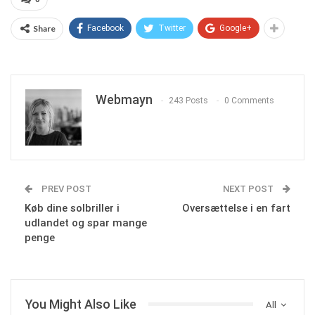
Share
Facebook
Twitter
Google+
Webmayn
243 Posts
0 Comments
PREV POST
NEXT POST
Køb dine solbriller i
Oversættelse i en fart
udlandet og spar mange
penge
You Might Also Like
All