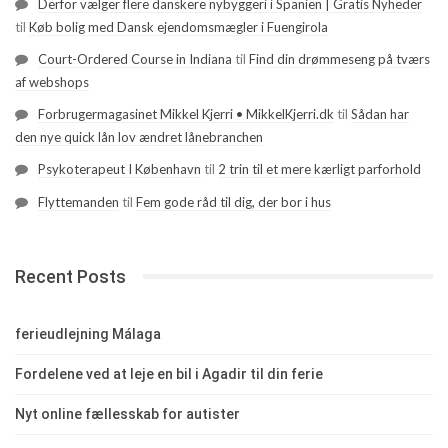
Derfor vælger flere danskere nybyggeri i Spanien | Gratis Nyheder
til
Køb bolig med Dansk ejendomsmægler i Fuengirola
Court-Ordered Course in Indiana
til
Find din drømmeseng på tværs
af webshops
Forbrugermagasinet Mikkel Kjerri • MikkelKjerri.dk
til
Sådan har
den nye quick lån lov ændret lånebranchen
Psykoterapeut I København
til
2 trin til et mere kærligt parforhold
Flyttemanden
til
Fem gode råd til dig, der bor i hus
Recent Posts
ferieudlejning Málaga
Fordelene ved at leje en bil i Agadir til din ferie
Nyt online fællesskab for autister