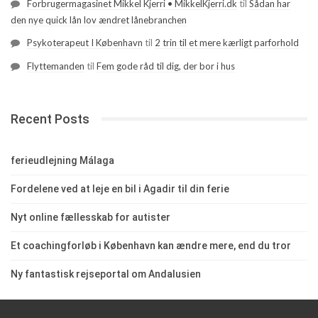
Forbrugermagasinet Mikkel Kjerri • MikkelKjerri.dk
til
Sådan har
den nye quick lån lov ændret lånebranchen
Psykoterapeut I København
til
2 trin til et mere kærligt parforhold
Flyttemanden
til
Fem gode råd til dig, der bor i hus
Recent Posts
ferieudlejning Málaga
Fordelene ved at leje en bil i Agadir til din ferie
Nyt online fællesskab for autister
Et coachingforløb i København kan ændre mere, end du tror
Ny fantastisk rejseportal om Andalusien