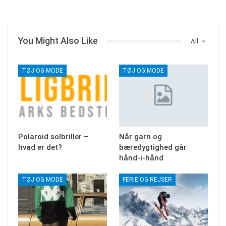
You Might Also Like
All
TØJ OG MODE
TØJ OG MODE
Polaroid solbriller –
Når garn og
hvad er det?
bæredygtighed går
hånd-i-hånd
TØJ OG MODE
FERIE OG REJSER