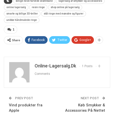
billige neon farvede snørebånd
lagersalg af smykker og accessories
online lagersalg
resin ringe
shop online på lagersalg
smarte og billige 3D-briller
stål ringe med mønstre og figurer
unikke håndmalede ringe
1
Share
Facebook
Twitter
Google+
Online-Lagersalg.dk
1 Posts
0
Comments
PREV POST
NEXT POST
Vind produkter fra
Køb Smykker &
Apple
Accessories På Nettet