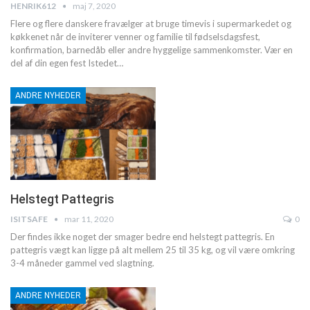
HENRIK612
maj 7, 2020
Flere og flere danskere fravælger at bruge timevis i supermarkedet og
køkkenet når de inviterer venner og familie til fødselsdagsfest,
konfirmation, barnedåb eller andre hyggelige sammenkomster.
Vær en
del af din egen fest
Istedet
…
ANDRE NYHEDER
Helstegt Pattegris
ISITSAFE
mar 11, 2020
0
Der findes ikke noget der smager bedre end helstegt pattegris. En
pattegris vægt kan ligge på alt mellem 25 til 35 kg, og vil være omkring
3-4 måneder gammel ved slagtning.
ANDRE NYHEDER