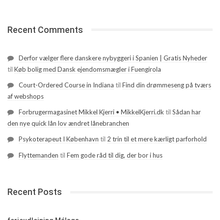
Recent Comments
Derfor vælger flere danskere nybyggeri i Spanien | Gratis Nyheder
til
Køb bolig med Dansk ejendomsmægler i Fuengirola
Court-Ordered Course in Indiana
til
Find din drømmeseng på tværs
af webshops
Forbrugermagasinet Mikkel Kjerri • MikkelKjerri.dk
til
Sådan har
den nye quick lån lov ændret lånebranchen
Psykoterapeut I København
til
2 trin til et mere kærligt parforhold
Flyttemanden
til
Fem gode råd til dig, der bor i hus
Recent Posts