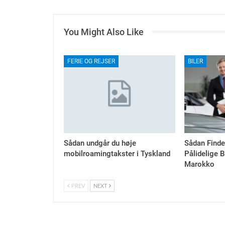
You Might Also Like
FERIE OG REJSER
BILER
Sådan undgår du høje
Sådan Finde
mobilroamingtakster i Tyskland
Pålidelige B
Marokko
PREV
NEXT