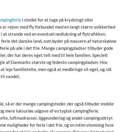
ampingferie
i stedet for at tage på krydstogt eller
 er rejser med fly forbundet med en langt større usikkerhed
 at strande ved en eventuel nedlukning af flytrafikken.
 på ferie det danske land, som byder på massere af naturskønne
ferie på ude i det frie. Mange campingpladser tilbyder gode
r, der har deres eget telt med til hele familien. Specielt
ogle af Danmarks største og fedeste campingpladser. Hos
 leje familietelte, men også at medbringe sit eget, og slå
 til vandet.
rie, så er der mange campingsteder, der også tilbyder mobile
e og mere luksuriøs udgave af en typisk campingferie.
telte, luftmadrasser, liggeunderlag og andet campingudstyr,
me muligheder for ferie i det frie, og en intim stemning hvor
rne for at leje en hytte af sæsonen. Priserne ligger typisk