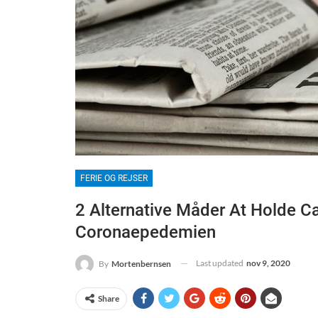
FERIE OG REJSER
2 Alternative Måder At Holde C
Coronaepedemien
Last updated
nov 9, 2020
By
Mortenbernsen
Share