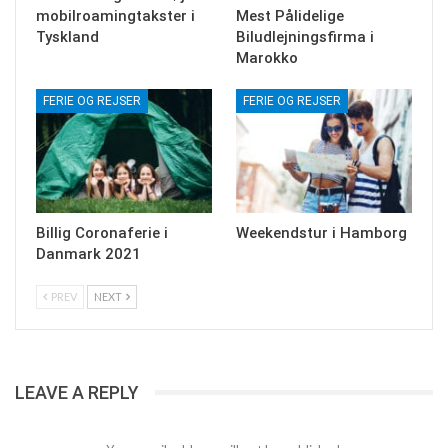
mobilroamingtakster i
Mest Pålidelige
Tyskland
Biludlejningsfirma i
Marokko
FERIE OG REJSER
FERIE OG REJSER
Billig Coronaferie i
Weekendstur i Hamborg
Danmark 2021
PREV
NEXT
LEAVE A REPLY