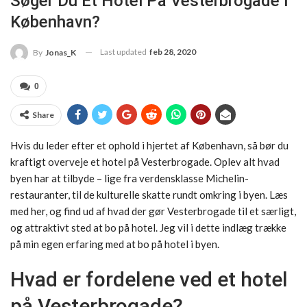
Søger Du Et Hotel På Vesterbrogade I
København?
Last updated
feb 28, 2020
By
Jonas_K
0
Share
Hvis du leder efter et ophold i hjertet af København, så bør du
kraftigt overveje et hotel på Vesterbrogade. Oplev alt hvad
byen har at tilbyde – lige fra verdensklasse Michelin-
restauranter, til de kulturelle skatte rundt omkring i byen. Læs
med her, og find ud af hvad der gør Vesterbrogade til et særligt,
og attraktivt sted at bo på hotel. Jeg vil i dette indlæg trække
på min egen erfaring med at bo på hotel i byen.
Hvad er fordelene ved et hotel
på Vesterbrogade?