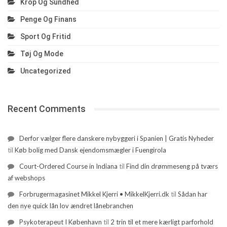
Krop Og Sundhed
Penge Og Finans
Sport Og Fritid
Tøj Og Mode
Uncategorized
Recent Comments
Derfor vælger flere danskere nybyggeri i Spanien | Gratis Nyheder
til
Køb bolig med Dansk ejendomsmægler i Fuengirola
Court-Ordered Course in Indiana
til
Find din drømmeseng på tværs
af webshops
Forbrugermagasinet Mikkel Kjerri • MikkelKjerri.dk
til
Sådan har
den nye quick lån lov ændret lånebranchen
Psykoterapeut I København
til
2 trin til et mere kærligt parforhold