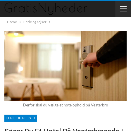
Home
Ferie og rejser
Derfor skal du vælge et hotelophold på Vesterbro
FERIE OG REJSER