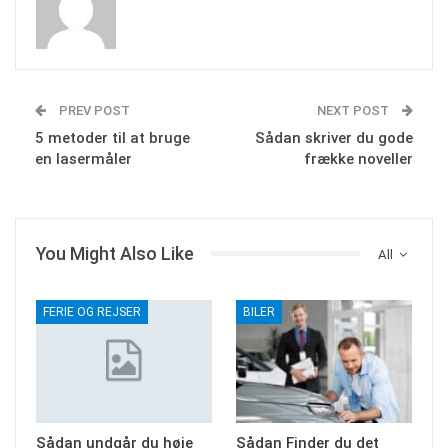
PREV POST
NEXT POST
5 metoder til at bruge
Sådan skriver du gode
en lasermåler
frække noveller
You Might Also Like
All
FERIE OG REJSER
BILER
Sådan undgår du høje
Sådan Finder du det