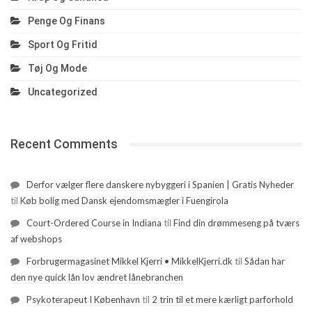
Penge Og Finans
Sport Og Fritid
Tøj Og Mode
Uncategorized
Recent Comments
Derfor vælger flere danskere nybyggeri i Spanien | Gratis Nyheder
til
Køb bolig med Dansk ejendomsmægler i Fuengirola
Court-Ordered Course in Indiana
til
Find din drømmeseng på tværs
af webshops
Forbrugermagasinet Mikkel Kjerri • MikkelKjerri.dk
til
Sådan har
den nye quick lån lov ændret lånebranchen
Psykoterapeut I København
til
2 trin til et mere kærligt parforhold