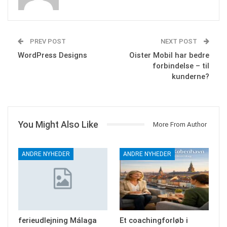
PREV POST
NEXT POST
WordPress Designs
Oister Mobil har bedre
forbindelse – til
kunderne?
You Might Also Like
More From Author
ANDRE NYHEDER
ANDRE NYHEDER
ferieudlejning Málaga
Et coachingforløb i