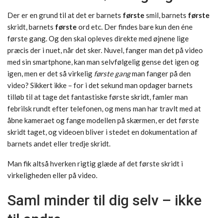
Der er en grund til at det er barnets
første
smil, barnets
første
skridt, barnets
første
ord etc. Der findes bare kun den éne
første gang. Og den skal opleves direkte med øjnene lige
præcis der i nuet, når det sker. Nuvel, fanger man det på video
med sin smartphone, kan man selvfølgelig gense det igen og
igen, men er det så virkelig
første gang
man fanger på den
video? Sikkert ikke – for i det sekund man opdager barnets
tilløb til at tage det fantastiske første skridt, famler man
febrilsk rundt efter telefonen, og mens man har travlt med at
åbne kameraet og fange modellen på skærmen, er det første
skridt taget, og videoen bliver i stedet en dokumentation af
barnets andet eller tredje skridt.
Man fik altså hverken rigtig glæde af det første skridt i
virkeligheden eller på video.
Saml minder til dig selv – ikke