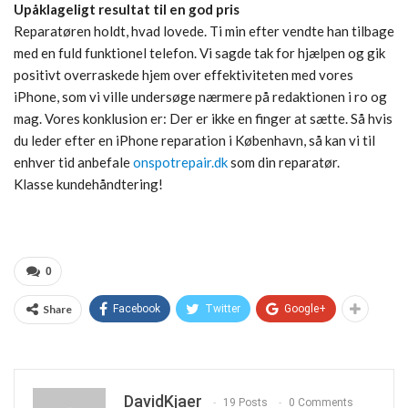
Upåklageligt resultat til en god pris
Reparatøren holdt, hvad lovede. Ti min efter vendte han tilbage
med en fuld funktionel telefon. Vi sagde tak for hjælpen og gik
positivt overraskede hjem over effektiviteten med vores
iPhone, som vi ville undersøge nærmere på redaktionen i ro og
mag. Vores konklusion er: Der er ikke en finger at sætte. Så hvis
du leder efter en iPhone reparation i København, så kan vi til
enhver tid anbefale
onspotrepair.dk
som din reparatør.
Klasse kundehåndtering!
0
Share
Facebook
Twitter
Google+
DavidKjaer
19 Posts
0 Comments