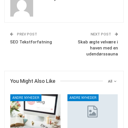
PREV POST
NEXT POST
SEO Tekstforfatning
Skab ægte velvære i
haven med en
udendørssauna
You Might Also Like
All
ANDRE NYHEDER
ANDRE NYHEDER