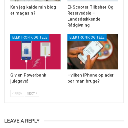
Kan jeg kalde min blog
El-Scooter Tilbehør Og
et magasin?
Reservedele –
Landsdækkende
Rådgivning
ELEKTRONIK OG TELE
ELEKTRONIK OG TELE
Giv en Powerbank i
Hvilken iPhone oplader
julegave!
bør man bruge?
PREV
NEXT
LEAVE A REPLY