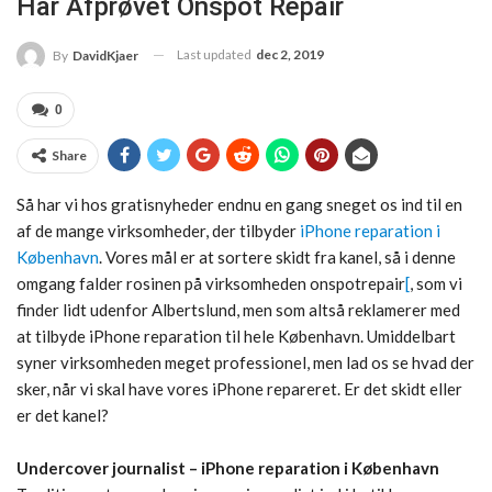
Har Afprøvet Onspot Repair
Last updated
dec 2, 2019
By
DavidKjaer
0
Share
Så har vi hos gratisnyheder endnu en gang sneget os ind til en
af de mange virksomheder, der tilbyder
iPhone reparation i
København
. Vores mål er at sortere skidt fra kanel, så i denne
omgang falder rosinen på virksomheden onspotrepair
[
, som vi
finder lidt udenfor Albertslund, men som altså reklamerer med
at tilbyde iPhone reparation til hele København. Umiddelbart
syner virksomheden meget professionel, men lad os se hvad der
sker, når vi skal have vores iPhone repareret. Er det skidt eller
er det kanel?
Undercover journalist – iPhone reparation i København