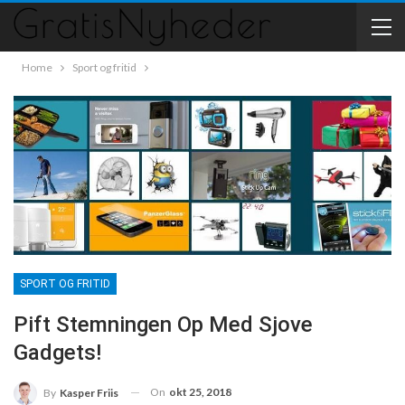
Home
Sport og fritid
SPORT OG FRITID
Pift Stemningen Op Med Sjove
Gadgets!
On
okt 25, 2018
By
Kasper Friis