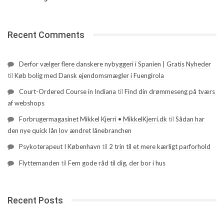
Recent Comments
Derfor vælger flere danskere nybyggeri i Spanien | Gratis Nyheder
til
Køb bolig med Dansk ejendomsmægler i Fuengirola
Court-Ordered Course in Indiana
til
Find din drømmeseng på tværs
af webshops
Forbrugermagasinet Mikkel Kjerri • MikkelKjerri.dk
til
Sådan har
den nye quick lån lov ændret lånebranchen
Psykoterapeut I København
til
2 trin til et mere kærligt parforhold
Flyttemanden
til
Fem gode råd til dig, der bor i hus
Recent Posts