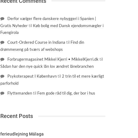
Recent Comments
Derfor vælger flere danskere nybyggeri i Spanien |
Gratis Nyheder
til
Køb bolig med Dansk ejendomsmægler i
Fuengirola
Court-Ordered Course in Indiana
til
Find din
drømmeseng på tværs af webshops
Forbrugermagasinet Mikkel Kjerri • MikkelKjerri.dk
til
Sådan har den nye quick lån lov ændret lånebranchen
Psykoterapeut I København
til
2 trin til et mere kærligt
parforhold
Flyttemanden
til
Fem gode råd til dig, der bor i hus
Recent Posts
ferieudlejning Málaga