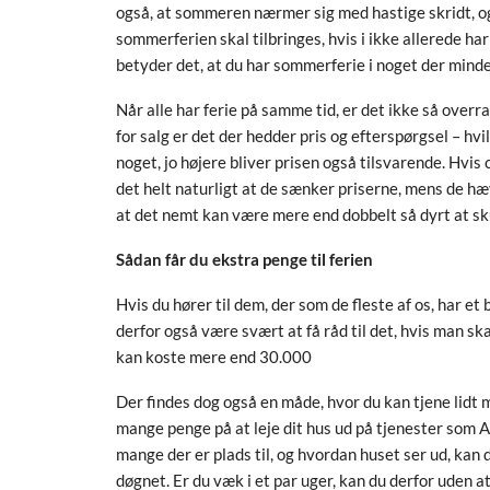
også, at sommeren nærmer sig med hastige skridt, og d
sommerferien skal tilbringes, hvis i ikke allerede har
betyder det, at du har sommerferie i noget der mind
Når alle har ferie på samme tid, er det ikke så overr
for salg er det der hedder pris og efterspørgsel – hv
noget, jo højere bliver prisen også tilsvarende. Hvis
det helt naturligt at de sænker priserne, mens de hæv
at det nemt kan være mere end dobbelt så dyrt at skull
Sådan får du ekstra penge til ferien
Hvis du hører til dem, der som de fleste af os, har et
derfor også være svært at få råd til det, hvis man ska
kan koste mere end 30.000
Der findes dog også en måde, hvor du kan tjene lidt m
mange penge på at leje dit hus ud på tjenester som A
mange der er plads til, og hvordan huset ser ud, kan
døgnet. Er du væk i et par uger, kan du derfor uden 