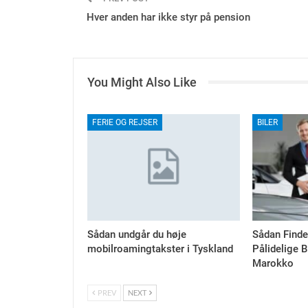
Hver anden har ikke styr på pension
You Might Also Like
FERIE OG REJSER
BILER
Sådan undgår du høje
Sådan Finde
mobilroamingtakster i Tyskland
Pålidelige B
Marokko
PREV
NEXT