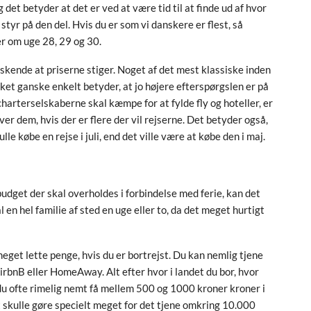
et betyder at det er ved at være tid til at finde ud af hvor
 styr på den del. Hvis du er som vi danskere er flest, så
er om uge 28, 29 og 30.
askende at priserne stiger. Noget af det mest klassiske inden
ilket ganske enkelt betyder, at jo højere efterspørgslen er på
 charterselskaberne skal kæmpe for at fylde fly og hoteller, er
er dem, hvis der er flere der vil rejserne. Det betyder også,
e købe en rejse i juli, end det ville være at købe den i maj.
 budget der skal overholdes i forbindelse med ferie, kan det
l en hel familie af sted en uge eller to, da det meget hurtigt
eget lette penge, hvis du er bortrejst. Du kan nemlig tjene
irbnB eller HomeAway. Alt efter hvor i landet du bor, hvor
 du ofte rimelig nemt få mellem 500 og 1000 kroner kroner i
at skulle gøre specielt meget for det tjene omkring 10.000