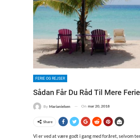
FERIE OG REJSER
Sådan Får Du Råd Til Mere Ferie
On
mar 20, 2018
By
Marianielsen
Share
Vi er ved at være godt i gang med foråret, selvom te