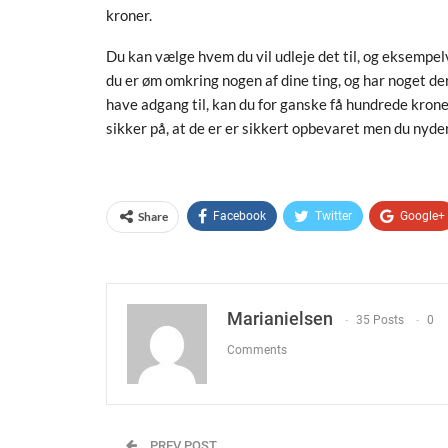
kroner.
Du kan vælge hvem du vil udleje det til, og eksempel
du er øm omkring nogen af dine ting, og har noget der
have adgang til, kan du for ganske få hundrede krone
sikker på, at de er er sikkert opbevaret men du nyde
Share
Facebook
Twitter
Google+
Marianielsen
35 Posts
0
Comments
PREV POST