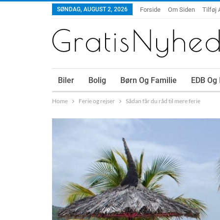
SØNDAG, AUGUST 2, 2026
Forside
Om Siden
Tilføj 
Biler
Bolig
Børn Og Familie
EDB Og 
Home
Ferie og rejser
Sådan får du råd til mere ferie