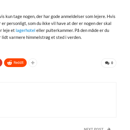
vis kun tage nogen, der har gode anmeldelser som lejere. Hvis
 er personligt, som du ikke vil have at der er nogen der skal
r leje et
lagerhotel
eller pulterkammer. På den måde er du
r lidt varmere himmelstrøg et sted i verden.
ReddIt
0
NEXT POST