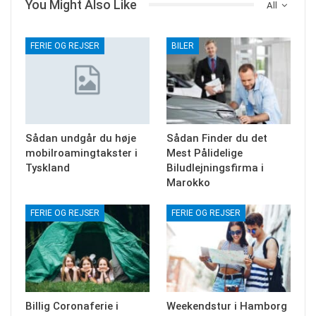
You Might Also Like
All
FERIE OG REJSER
BILER
Sådan undgår du høje
Sådan Finder du det
mobilroamingtakster i
Mest Pålidelige
Tyskland
Biludlejningsfirma i
Marokko
FERIE OG REJSER
FERIE OG REJSER
Billig Coronaferie i
Weekendstur i Hamborg