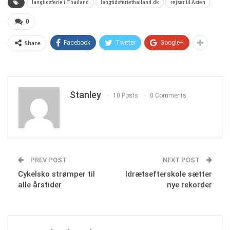
langtidsferie i Thailand
langtidsferiethailand.dk
rejser til Asien
0
Share
Facebook
Twitter
Google+
Stanley
10 Posts
0 Comments
PREV POST
NEXT POST
Cykelsko strømper til
Idrætsefterskole sætter
alle årstider
nye rekorder