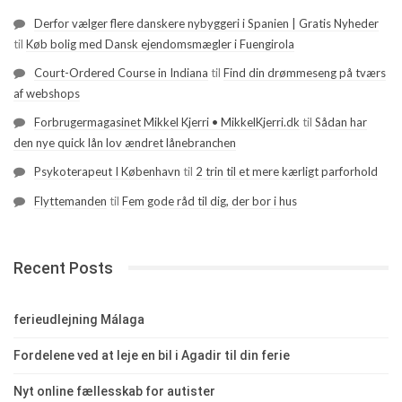
Derfor vælger flere danskere nybyggeri i Spanien | Gratis Nyheder
til
Køb bolig med Dansk ejendomsmægler i Fuengirola
Court-Ordered Course in Indiana
til
Find din drømmeseng på tværs
af webshops
Forbrugermagasinet Mikkel Kjerri • MikkelKjerri.dk
til
Sådan har
den nye quick lån lov ændret lånebranchen
Psykoterapeut I København
til
2 trin til et mere kærligt parforhold
Flyttemanden
til
Fem gode råd til dig, der bor i hus
Recent Posts
ferieudlejning Málaga
Fordelene ved at leje en bil i Agadir til din ferie
Nyt online fællesskab for autister