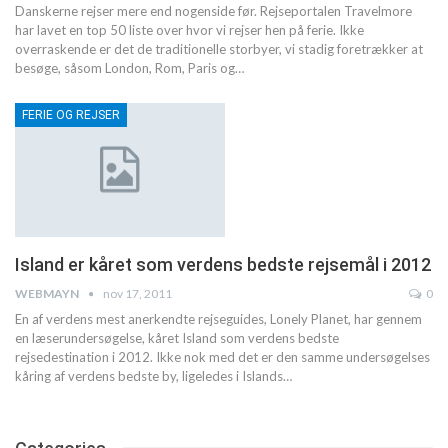
Danskerne rejser mere end nogenside før. Rejseportalen Travelmore
har lavet en top 50 liste over hvor vi rejser hen på ferie. Ikke
overraskende er det de traditionelle storbyer, vi stadig foretrækker at
besøge, såsom London, Rom, Paris og
…
FERIE OG REJSER
Island er kåret som verdens bedste rejsemål i 2012
WEBMAYN
nov 17, 2011
0
En af verdens mest anerkendte rejseguides, Lonely Planet, har gennem
en læserundersøgelse, kåret Island som verdens bedste
rejsedestination i 2012. Ikke nok med det er den samme undersøgelses
kåring af verdens bedste by, ligeledes i Islands…