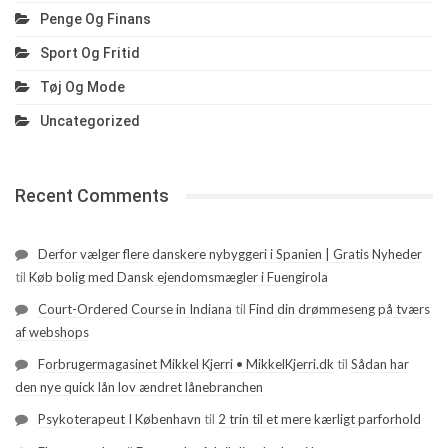
Penge Og Finans
Sport Og Fritid
Tøj Og Mode
Uncategorized
Recent Comments
Derfor vælger flere danskere nybyggeri i Spanien | Gratis Nyheder
til
Køb bolig med Dansk ejendomsmægler i Fuengirola
Court-Ordered Course in Indiana
til
Find din drømmeseng på tværs
af webshops
Forbrugermagasinet Mikkel Kjerri • MikkelKjerri.dk
til
Sådan har
den nye quick lån lov ændret lånebranchen
Psykoterapeut I København
til
2 trin til et mere kærligt parforhold