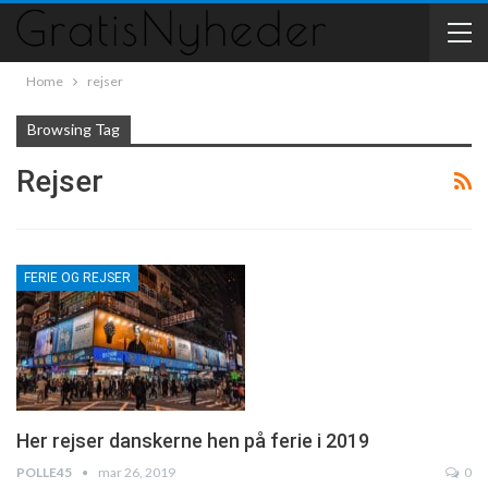
Home
rejser
Browsing Tag
Rejser
FERIE OG REJSER
Her rejser danskerne hen på ferie i 2019
POLLE45
mar 26, 2019
0