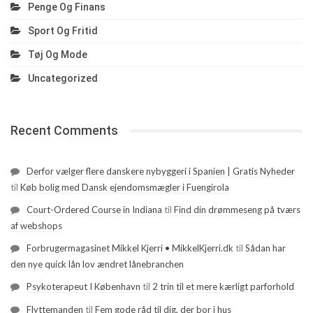
Penge Og Finans
Sport Og Fritid
Tøj Og Mode
Uncategorized
Recent Comments
Derfor vælger flere danskere nybyggeri i Spanien | Gratis Nyheder
til
Køb bolig med Dansk ejendomsmægler i Fuengirola
Court-Ordered Course in Indiana
til
Find din drømmeseng på tværs
af webshops
Forbrugermagasinet Mikkel Kjerri • MikkelKjerri.dk
til
Sådan har
den nye quick lån lov ændret lånebranchen
Psykoterapeut I København
til
2 trin til et mere kærligt parforhold
Flyttemanden
til
Fem gode råd til dig, der bor i hus