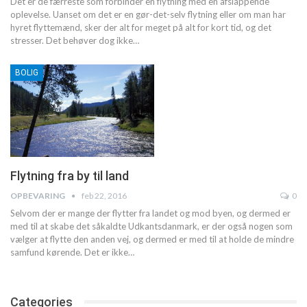
Det er de færreste som forbinder en flytning med en afslappende
oplevelse. Uanset om det er en gør-det-selv flytning eller om man har
hyret flyttemænd, sker der alt for meget på alt for kort tid, og det
stresser. Det behøver dog ikke…
BOLIG
Flytning fra by til land
OPBEVARING
feb 22, 2016
0
Selvom der er mange der flytter fra landet og mod byen, og dermed er
med til at skabe det såkaldte Udkantsdanmark, er der også nogen som
vælger at flytte den anden vej, og dermed er med til at holde de mindre
samfund kørende. Det er ikke…
Categories