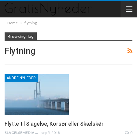
Home
flytning
Browsing Tag
Flytning
ANDRE NYHEDER
Flytte til Slagelse, Korsør eller Skælskør
SLAGELSEMEDIA
sep 5, 2018
0