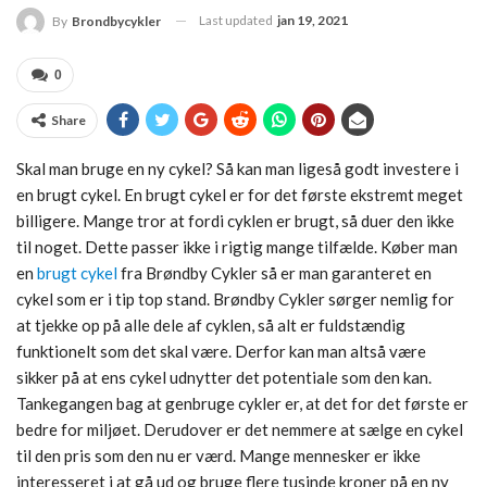
Last updated
jan 19, 2021
By
Brondbycykler
0
Share
Skal man bruge en ny cykel? Så kan man ligeså godt investere i
en brugt cykel. En brugt cykel er for det første ekstremt meget
billigere. Mange tror at fordi cyklen er brugt, så duer den ikke
til noget. Dette passer ikke i rigtig mange tilfælde. Køber man
en
brugt cykel
fra Brøndby Cykler så er man garanteret en
cykel som er i tip top stand. Brøndby Cykler sørger nemlig for
at tjekke op på alle dele af cyklen, så alt er fuldstændig
funktionelt som det skal være. Derfor kan man altså være
sikker på at ens cykel udnytter det potentiale som den kan.
Tankegangen bag at genbruge cykler er, at det for det første er
bedre for miljøet. Derudover er det nemmere at sælge en cykel
til den pris som den nu er værd. Mange mennesker er ikke
interesseret i at gå ud og bruge flere tusinde kroner på en ny