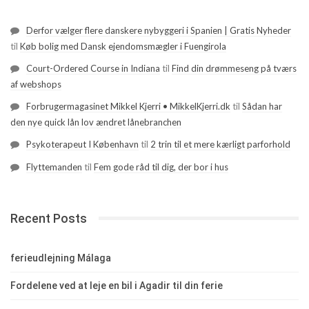
Derfor vælger flere danskere nybyggeri i Spanien | Gratis Nyheder
til
Køb bolig med Dansk ejendomsmægler i Fuengirola
Court-Ordered Course in Indiana
til
Find din drømmeseng på tværs
af webshops
Forbrugermagasinet Mikkel Kjerri • MikkelKjerri.dk
til
Sådan har
den nye quick lån lov ændret lånebranchen
Psykoterapeut I København
til
2 trin til et mere kærligt parforhold
Flyttemanden
til
Fem gode råd til dig, der bor i hus
Recent Posts
ferieudlejning Málaga
Fordelene ved at leje en bil i Agadir til din ferie