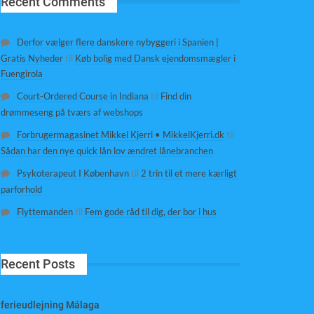
Recent Comments
Derfor vælger flere danskere nybyggeri i Spanien |
Gratis Nyheder
til
Køb bolig med Dansk ejendomsmægler i
Fuengirola
Court-Ordered Course in Indiana
til
Find din
drømmeseng på tværs af webshops
Forbrugermagasinet Mikkel Kjerri • MikkelKjerri.dk
til
Sådan har den nye quick lån lov ændret lånebranchen
Psykoterapeut I København
til
2 trin til et mere kærligt
parforhold
Flyttemanden
til
Fem gode råd til dig, der bor i hus
Recent Posts
ferieudlejning Málaga