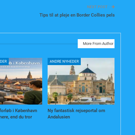
NEXT POST
Tips til at pleje en Border Collies pels
More From Author
DER
ANDRE NYHEDER
forløb i København
Ny fantastisk rejseportal om
ere, end du tror
Andalusien