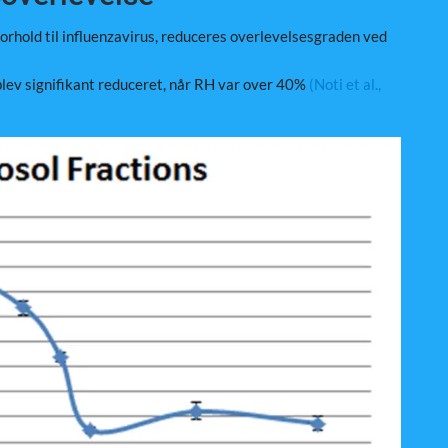
orhold til influenzavirus, reduceres overlevelsesgraden ved
blev signifikant reduceret, når RH var over 40%
(Noti et al.,