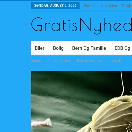
SØNDAG, AUGUST 2, 2026
Forside
Om Siden
Tilføj 
Biler
Bolig
Børn Og Familie
EDB Og 
Home
Andre nyheder
Befugtning giver sundt indeklima