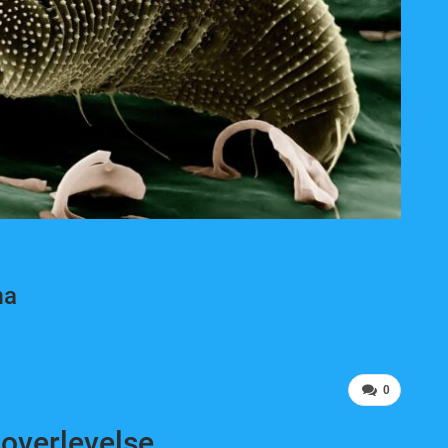
ma
0
soverlevelse