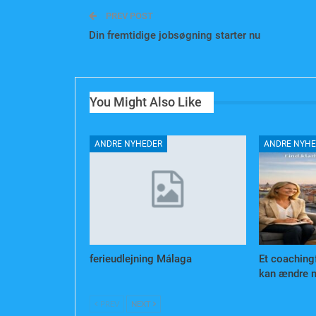
PREV POST
Din fremtidige jobsøgning starter nu
You Might Also Like
ANDRE NYHEDER
ANDRE NYHE
ferieudlejning Málaga
Et coaching
kan ændre m
PREV
NEXT