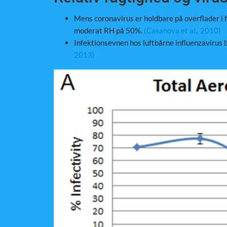
Mens coronavirus er holdbare på overflader i f
moderat RH på 50%.
(Casanova et al., 2010)
Infektionsevnen hos luftbårne influenzavirus 
2013)