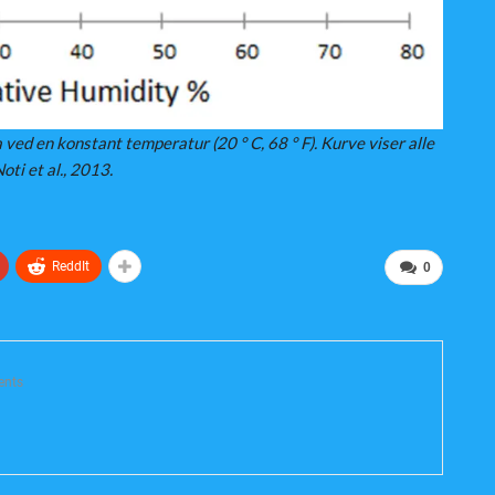
a ved en konstant temperatur (20 ° C, 68 ° F). Kurve viser alle
oti et al., 2013.
ReddIt
0
nts