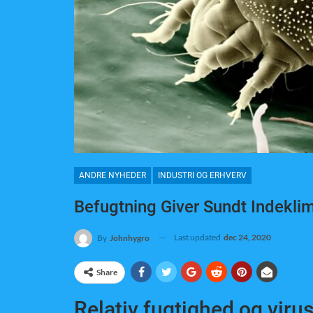
ANDRE NYHEDER
INDUSTRI OG ERHVERV
Befugtning Giver Sundt Indekli
Last updated
dec 24, 2020
By
Johnhygro
Share
Relativ fugtighed og viru