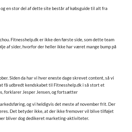
g en stor del af dette site består af købsguide til alt fra
hou. Fitnesshelp.dk er ikke den første side, som dette team
ølje af sider, hvorfor der heller ikke har været mange bump på
ktober. Siden da har vi hver eneste dage skrevet content, så vi
at få udbredt kendskabet til Fitnesshelp.dk i så stort et
os, forklarer Jesper Jensen, og fortsætter
markedsføring, og vi heldigvis det meste af november frit. Der
s. Det betyder ikke, at der ikke fremover vil blive tilføjet
mber bliver dog dedikeret marketing-aktiviteter.