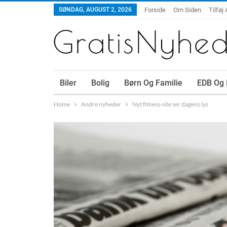
SØNDAG, AUGUST 2, 2026
Forside
Om Siden
Tilføj 
Biler
Bolig
Børn Og Familie
EDB Og 
Home
Andre nyheder
Nyt fitness-site ser dagens lys