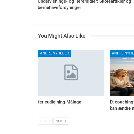
Undervisnings- og læremidler: Skoleartikler og
børnehaveforsyninger
You Might Also Like
ANDRE NYHEDER
ANDRE NYHE
ferieudlejning Málaga
Et coaching
kan ændre m
PREV
NEXT