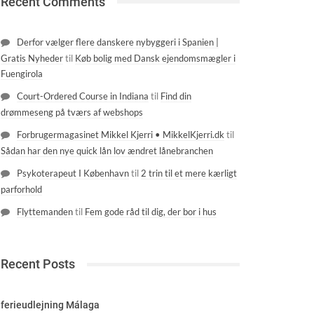
Recent Comments
Derfor vælger flere danskere nybyggeri i Spanien |
Gratis Nyheder
til
Køb bolig med Dansk ejendomsmægler i
Fuengirola
Court-Ordered Course in Indiana
til
Find din
drømmeseng på tværs af webshops
Forbrugermagasinet Mikkel Kjerri • MikkelKjerri.dk
til
Sådan har den nye quick lån lov ændret lånebranchen
Psykoterapeut I København
til
2 trin til et mere kærligt
parforhold
Flyttemanden
til
Fem gode råd til dig, der bor i hus
Recent Posts
ferieudlejning Málaga