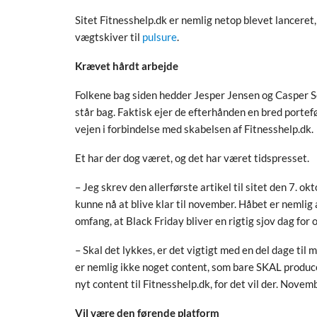
Sitet Fitnesshelp.dk er nemlig netop blevet lanceret, o
vægtskiver til
pulsure
.
Krævet hårdt arbejde
Folkene bag siden hedder Jesper Jensen og Casper Sc
står bag. Faktisk ejer de efterhånden en bred portef
vejen i forbindelse med skabelsen af Fitnesshelp.dk.
Et har der dog været, og det har været tidspresset.
– Jeg skrev den allerførste artikel til sitet den 7. o
kunne nå at blive klar til november. Håbet er nemlig 
omfang, at Black Friday bliver en rigtig sjov dag for 
– Skal det lykkes, er det vigtigt med en del dage til 
er nemlig ikke noget content, som bare SKAL producere
nyt content til Fitnesshelp.dk, for det vil der. Nove
Vil være den førende platform