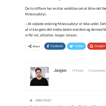
De to stiftere har en klar ambition om at blive det f
fitnessudstyr.
– At vejlede omkring fitnessudstyr er ikke unikt. Det 
at vi kan gøre det endnu bedre end dem og dermed bli
vi får ret, afslutter Jesper Jensen.
Share
Facebook
Twitter
Google+
Jesjen
19 Posts
0 Comments
PREV POST