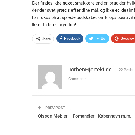
Der findes ikke noget smukkere end en brud der hviler
der der syet præcis efter dine mål, og ikke et idealmå
har fokus på at sprede budskabet om krops positivitet,
ikke til deres bryullup!
Share
Facebook
Twitter
Google+
TorbenHjortekilde
22 Posts
Comments
PREV POST
Olsson Møbler – Forhandler i København m.m.