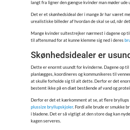
langt fra ligner den gængse kvinder man møder ude 
Det er et skønhedsideal der i mange år har været med
urealistiske billeder af hvordan de skal se ud, når de
Mange kvinder sultestrejker nærmest i dagene op til 
til aftensmad for at kunne klemme sig ned i deres
br
Skønhedsidealer er usun
Dette er enormt usundt for kvinderne. Dagene op til et
planlægges, koordineres og kommunikeres til venner,
at skulle forholde sig til alt dette. Derfor er det eno
bestemt ikke på en diæt bestående af vand og protei
Derfor er det et kærkomment at se, at flere bryllups
plussize bryllupskjoler
. Fordi alle brude er smukke b
i bladene. Det er så vigtigt at den store dag kan nyd
kagen serveres.