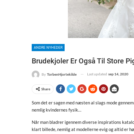
ANDRE NYHEDER
Brudekjoler Er Også Til Store Pi
Last updated
sep 14, 2020
By
TorbenHjortekilde
Share
Som det er sagen med næsten al slags mode gennem 
nemlig kvindernes fysik…
Når man bladrer igennem diverse inspirations katal
klart billede, nemlig at modellerne evig og altid er 