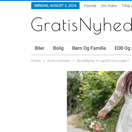
SØNDAG, AUGUST 2, 2026
Forside
Om Siden
Tilføj 
Biler
Bolig
Børn Og Familie
EDB Og 
Home
Andre nyheder
Brudekjoler er også til store piger!