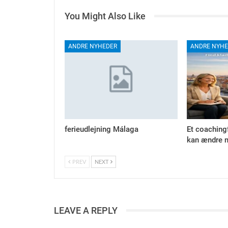
You Might Also Like
ANDRE NYHEDER
ANDRE NYHE
ferieudlejning Málaga
Et coaching
kan ændre m
PREV
NEXT
LEAVE A REPLY