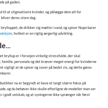
ude på gaden.
 til at stigmatisere kvinder, og pålægge dem alt for
t bliver deres store dag.
brylluppet, de drikker sig mætte i vand, og spiser Nupo barer
udekjole
, hvilket er en rigtig ærgerlig udvikling.
de…
 bryllup er i forvejen virkelig stressfulde, der skal
 familie, personale og det kræver meget energi for kvinderne
rmt vigtigt at de spiser og sover på bedst vis, og dette gøres
nbarer.
 butikker nu er begyndt at have et langt større fokus på
rude, og du behøver ikke skulle efterligne de modeller man ser
es i godt selskab, og at syningerne ikke sprænger når først