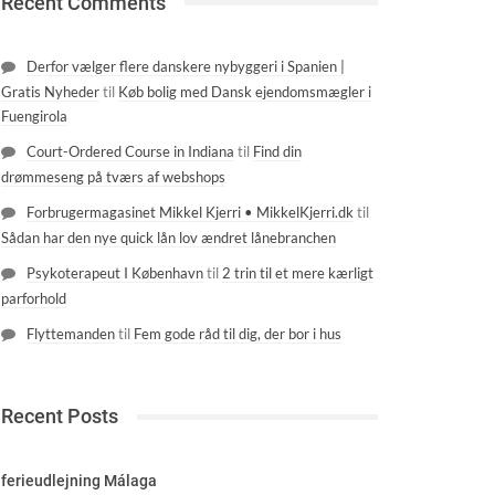
Recent Comments
Derfor vælger flere danskere nybyggeri i Spanien |
Gratis Nyheder
til
Køb bolig med Dansk ejendomsmægler i
Fuengirola
Court-Ordered Course in Indiana
til
Find din
drømmeseng på tværs af webshops
Forbrugermagasinet Mikkel Kjerri • MikkelKjerri.dk
til
Sådan har den nye quick lån lov ændret lånebranchen
Psykoterapeut I København
til
2 trin til et mere kærligt
parforhold
Flyttemanden
til
Fem gode råd til dig, der bor i hus
Recent Posts
ferieudlejning Málaga