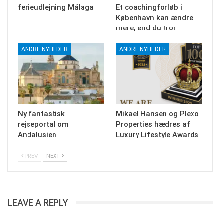
ferieudlejning Málaga
Et coachingforløb i
København kan ændre
mere, end du tror
ANDRE NYHEDER
ANDRE NYHEDER
Ny fantastisk
Mikael Hansen og Plexo
rejseportal om
Properties hædres af
Andalusien
Luxury Lifestyle Awards
PREV
NEXT
LEAVE A REPLY