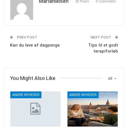
Marianielsen
35 Posts
0 Comments
PREV POST
NEXT POST
Kan du leve af dagpenge
Tips til et godt
terapiforløb
You Might Also Like
All
ANDRE NYHEDER
ANDRE NYHEDER