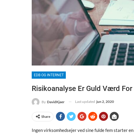
EDB OG INTERNET
Risikoanalyse Er Guld Værd Fo
Last updated
jun 2, 2020
By
DavidKjaer
Share
Ingen virksomhedsejer ved sine fulde fem starter e