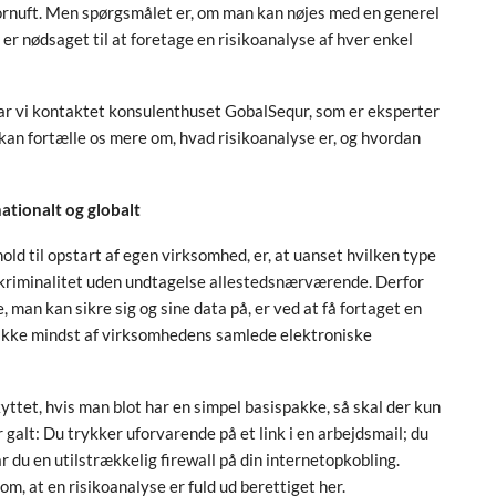
sfornuft. Men spørgsmålet er, om man kan nøjes med en generel
er nødsaget til at foretage en risikoanalyse af hver enkel
 har vi kontaktet konsulenthuset GobalSequr, som er eksperter
kan fortælle os mere om, hvad risikoanalyse er, og hvordan
ationalt og globalt
old til opstart af egen virksomhed, er, at uanset hvilken type
rkriminalitet uden undtagelse allestedsnærværende. Derfor
 man kan sikre sig og sine data på, er ved at få fortaget en
ikke mindst af virksomhedens samlede elektroniske
ttet, hvis man blot har en simpel basispakke, så skal der kun
år galt: Du trykker uforvarende på et link i en arbejdsmail; du
du en utilstrækkelig firewall på din internetopkobling.
om, at en risikoanalyse er fuld ud berettiget her.