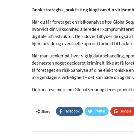
Tænk strategisk, praktisk og klogt om din virksom
Når du får foretaget en risikoanalyse hos GlobalSequr
hvorvidt din virksomhed allerede er kompromitteret e
digitale infrastruktur. Derudover tilbyder de også a
hjemmeside og eventuelle app er i forhold til hacker
Når man tænker på, hvor vigtig databehandling, opbe
det næsten noget decideret kriminelt ikke at få fore
få foretaget en risikoanalyse af dine elektroniske
morgendagens virkelighed – det kan både du og din v
Du kan læse mere om GlobalSequr og deres produkte
Share
Facebook
Twitter
Google+