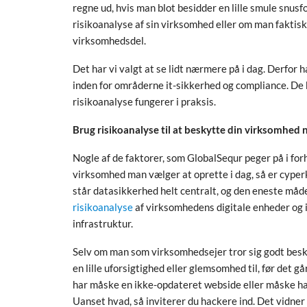
regne ud, hvis man blot besidder en lille smule snu
risikoanalyse af sin virksomhed eller om man faktisk 
virksomhedsdel.
Det har vi valgt at se lidt nærmere på i dag. Derfor
inden for områderne it-sikkerhed og compliance. De 
risikoanalyse fungerer i praksis.
Brug risikoanalyse til at beskytte din virksomhed n
Nogle af de faktorer, som GlobalSequr peger på i forh
virksomhed man vælger at oprette i dag, så er cype
står datasikkerhed helt centralt, og den eneste måde,
risikoanalyse
af virksomhedens digitale enheder og 
infrastruktur.
Selv om man som virksomhedsejer tror sig godt besky
en lille uforsigtighed eller glemsomhed til, før det g
har måske en ikke-opdateret webside eller måske har 
Uanset hvad, så inviterer du hackere ind. Det vidner 