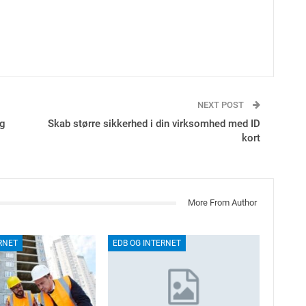
NEXT POST
øg
Skab større sikkerhed i din virksomhed med ID
kort
More From Author
RNET
EDB OG INTERNET