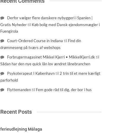
Recent Comments
Derfor vælger flere danskere nybyggeri i Spanien |
Gratis Nyheder
til
Køb bolig med Dansk ejendomsmægler i
Fuengirola
Court-Ordered Course in Indiana
til
Find din
drømmeseng på tværs af webshops
Forbrugermagasinet Mikkel Kjerri • MikkelKjerri.dk
til
Sådan har den nye quick lån lov ændret lånebranchen
Psykoterapeut I København
til
2 trin til et mere kærligt
parforhold
Flyttemanden
til
Fem gode råd til dig, der bor i hus
Recent Posts
ferieudlejning Málaga