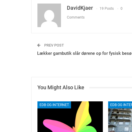
DavidKjaer
19 Posts
0
Comments
PREV POST
Lækker garnbutik slår dørene op for fysisk bes
You Might Also Like
EDB OG INTERNET
EDB OG INTE