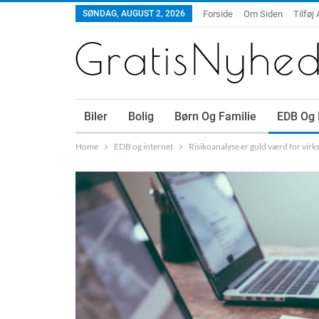
SØNDAG, AUGUST 2, 2026
Forside
Om Siden
Tilføj 
Biler
Bolig
Børn Og Familie
EDB Og 
Home
EDB og internet
Risikoanalyse er guld værd for vi