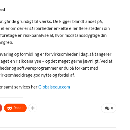
hed
, går de grundigt til værks. De kigger blandt andet på,
ller om der er sårbarheder enkelte eller flere steder i din
t foretage en risikoanalyse af, hvor modstandsdygtige din
angreb.
varing og formidling er for virksomheder i dag, så tangerer
taget en risikoanalyse – og det meget gerne jævnligt. Ved at
 enheder og softwareprogrammer er du på forkant med
irksomhed drage god nytte og fordel af.
r samt services her
Globalsequr.com
ReddIt
0