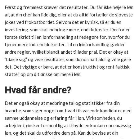
Først og fremmest kræver det resultater. Du får ikke højere løn
af, at din chef kan lide dig, eller at du altid fortæller de sjoveste
jokes ved frokostbordet. Selvom det er kynisk, så er du en
investering, som skal indbringe mere, end du koster. Derfor er
første skridt til en lønforhandling at redegøre for, hvorfor du
tjener mere ind, end du koster. Til en lønforhandling gælder
andre regler, hvilket blandt andet tillader pral. Det er okay at
”blære sig,” og vise resultater, som du normalt aldrig ville gøre
det. Det vigtige er bare, at det er konstruktivt og rent faktisk
støtter op om dit ønske om mere i løn.
Hvad får andre?
Det er også okay at medbringe tal og statistikker fra din
branche, som siger noget om, hvad tilsvarende kandidater med
samme uddannelse og erfaring får i løn. Virksomheden, du
arbejder i, ønsker formentlig at tilbyde en konkurrencemæssig
løn, og det skal du udfordre dem på. Kan du bevise at din