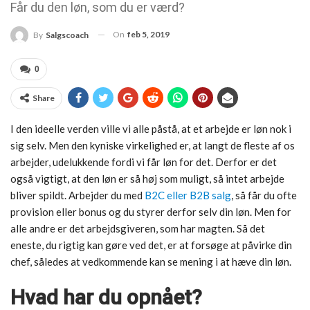
Får du den løn, som du er værd?
On
feb 5, 2019
By
Salgscoach
0
Share
I den ideelle verden ville vi alle påstå, at et arbejde er løn nok i
sig selv. Men den kyniske virkelighed er, at langt de fleste af os
arbejder, udelukkende fordi vi får løn for det. Derfor er det
også vigtigt, at den løn er så høj som muligt, så intet arbejde
bliver spildt. Arbejder du med
B2C eller B2B salg
, så får du ofte
provision eller bonus og du styrer derfor selv din løn. Men for
alle andre er det arbejdsgiveren, som har magten. Så det
eneste, du rigtig kan gøre ved det, er at forsøge at påvirke din
chef, således at vedkommende kan se mening i at hæve din løn.
Hvad har du opnået?