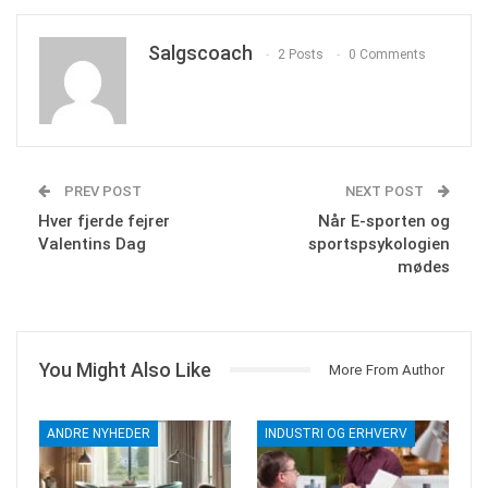
Salgscoach
2 Posts
0 Comments
PREV POST
NEXT POST
Hver fjerde fejrer
Når E-sporten og
Valentins Dag
sportspsykologien
mødes
You Might Also Like
More From Author
ANDRE NYHEDER
INDUSTRI OG ERHVERV