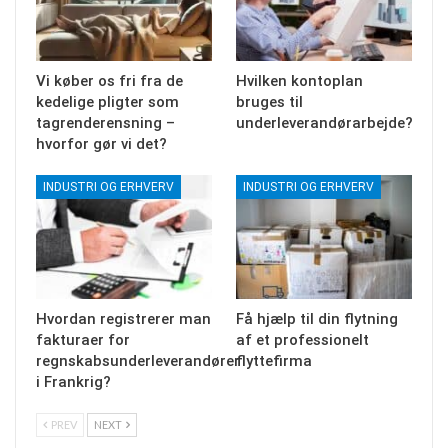
Vi køber os fri fra de
Hvilken kontoplan
kedelige pligter som
bruges til
tagrenderensning –
underleverandørarbejde?
hvorfor gør vi det?
INDUSTRI OG ERHVERV
INDUSTRI OG ERHVERV
Hvordan registrerer man
Få hjælp til din flytning
fakturaer for
af et professionelt
regnskabsunderleverandører
flyttefirma
i Frankrig?
PREV
NEXT