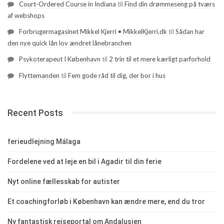
Court-Ordered Course in Indiana
til
Find din drømmeseng på tværs
af webshops
Forbrugermagasinet Mikkel Kjerri • MikkelKjerri.dk
til
Sådan har
den nye quick lån lov ændret lånebranchen
Psykoterapeut I København
til
2 trin til et mere kærligt parforhold
Flyttemanden
til
Fem gode råd til dig, der bor i hus
Recent Posts
ferieudlejning Málaga
Fordelene ved at leje en bil i Agadir til din ferie
Nyt online fællesskab for autister
Et coachingforløb i København kan ændre mere, end du tror
Ny fantastisk rejseportal om Andalusien