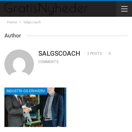
Home
Salgscoach
Author
SALGSCOACH
2 POSTS
0
COMMENTS
INDUSTRI OG ERHVERV