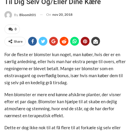
Til Dig Selv Og/eller Dine Kære
On
nov 20, 2018
By
Bloomit01
0
Share
For de fleste er blomster kun noget, man køber, hvis der er en
særlig anledning, eller hvis man har ekstra penge til overs, efter
regningerne er blevet betalt. Mange ser blomster som en
ekstravagant og overflødig bonus, især hvis man køber dem til
sig selv på en kedelig grå tirsdag.
Men blomster er mere end kønne afskårne planter, der visner
efter et par dage. Blomster kan hjælpe til at skabe en dejlig
atmosfære og stemning, hvor end de står, og de har derfor
nærmest en terapeutisk effekt.
Dette er dog ikke nok til at få flere til at forkæle sig selv eller