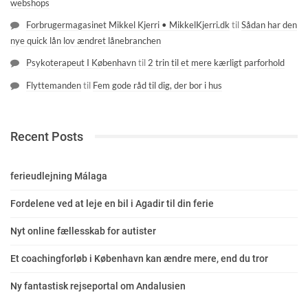
webshops
Forbrugermagasinet Mikkel Kjerri • MikkelKjerri.dk
til
Sådan har den
nye quick lån lov ændret lånebranchen
Psykoterapeut I København
til
2 trin til et mere kærligt parforhold
Flyttemanden
til
Fem gode råd til dig, der bor i hus
Recent Posts
ferieudlejning Málaga
Fordelene ved at leje en bil i Agadir til din ferie
Nyt online fællesskab for autister
Et coachingforløb i København kan ændre mere, end du tror
Ny fantastisk rejseportal om Andalusien