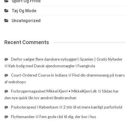
Sport Og Fritid
Tøj Og Mode
Uncategorized
Recent Comments
Derfor vælger flere danskere nybyggeri i Spanien | Gratis Nyheder
til
Køb bolig med Dansk ejendomsmægler i Fuengirola
Court-Ordered Course in Indiana
til
Find din drømmeseng på tværs
af webshops
Forbrugermagasinet Mikkel Kjerri • MikkelKjerri.dk
til
Sådan har
den nye quick lån lov ændret lånebranchen
Psykoterapeut I København
til
2 trin til et mere kærligt parforhold
Flyttemanden
til
Fem gode råd til dig, der bor i hus