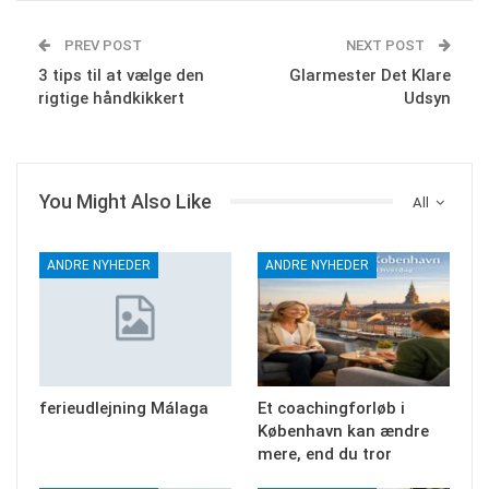
PREV POST
NEXT POST
3 tips til at vælge den
Glarmester Det Klare
rigtige håndkikkert
Udsyn
You Might Also Like
All
ANDRE NYHEDER
ANDRE NYHEDER
ferieudlejning Málaga
Et coachingforløb i
København kan ændre
mere, end du tror