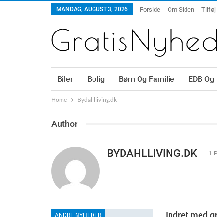
MANDAG, AUGUST 3, 2026
Forside
Om Siden
Tilføj
Biler
Bolig
Børn Og Familie
EDB Og 
Home
Bydahlliving.dk
Author
BYDAHLLIVING.DK
1 
Indret med g
ANDRE NYHEDER