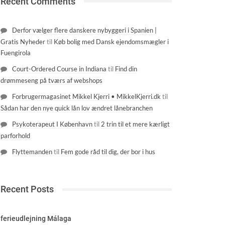
Recent Comments
Derfor vælger flere danskere nybyggeri i Spanien |
Gratis Nyheder
til
Køb bolig med Dansk ejendomsmægler i
Fuengirola
Court-Ordered Course in Indiana
til
Find din
drømmeseng på tværs af webshops
Forbrugermagasinet Mikkel Kjerri • MikkelKjerri.dk
til
Sådan har den nye quick lån lov ændret lånebranchen
Psykoterapeut I København
til
2 trin til et mere kærligt
parforhold
Flyttemanden
til
Fem gode råd til dig, der bor i hus
Recent Posts
ferieudlejning Málaga