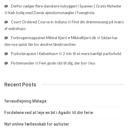
Derfor vælger flere danskere nybyggeri i Spanien | Gratis Nyheder
til
Køb bolig med Dansk ejendomsmægler i Fuengirola
Court-Ordered Course in Indiana
til
Find din drømmeseng på tværs
af webshops
Forbrugermagasinet Mikkel Kjerri • MikkelKjerri.dk
til
Sådan har
den nye quick lån lov ændret lånebranchen
Psykoterapeut I København
til
2 trin til et mere kærligt parforhold
Flyttemanden
til
Fem gode råd til dig, der bor i hus
Recent Posts
ferieudlejning Málaga
Fordelene ved at leje en bil i Agadir til din ferie
Nyt online fællesskab for autister