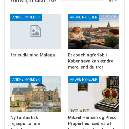
You Might Also Like
All
ANDRE NYHEDER
ANDRE NYHEDER
ferieudlejning Málaga
Et coachingforløb i
København kan ændre
mere, end du tror
ANDRE NYHEDER
ANDRE NYHEDER
Ny fantastisk
Mikael Hansen og Plexo
rejseportal om
Properties hædres af