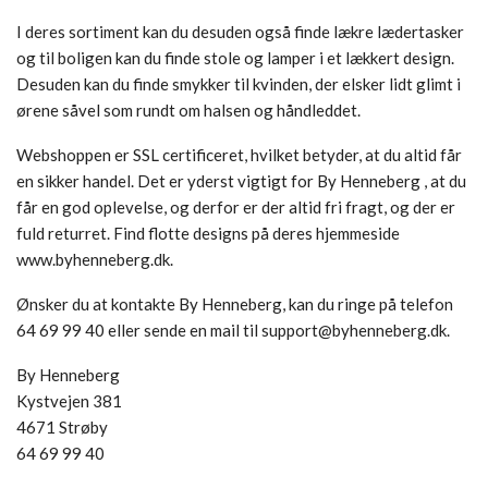
I deres sortiment kan du desuden også finde lækre lædertasker
og til boligen kan du finde stole og lamper i et lækkert design.
Desuden kan du finde smykker til kvinden, der elsker lidt glimt i
ørene såvel som rundt om halsen og håndleddet.
Webshoppen er SSL certificeret, hvilket betyder, at du altid får
en sikker handel. Det er yderst vigtigt for By Henneberg , at du
får en god oplevelse, og derfor er der altid fri fragt, og der er
fuld returret. Find flotte designs på deres hjemmeside
www.byhenneberg.dk.
Ønsker du at kontakte By Henneberg, kan du ringe på telefon
64 69 99 40 eller sende en mail til support@byhenneberg.dk.
By Henneberg
Kystvejen 381
4671 Strøby
64 69 99 40