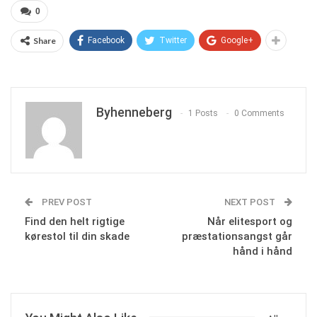
0
Share
Facebook
Twitter
Google+
Byhenneberg
1 Posts
0 Comments
PREV POST
NEXT POST
Find den helt rigtige
Når elitesport og
kørestol til din skade
præstationsangst går
hånd i hånd