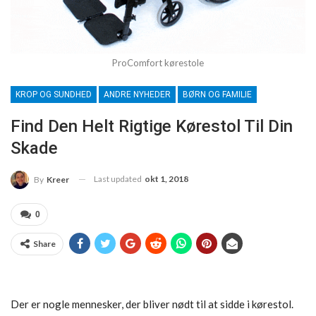
ProComfort kørestole
KROP OG SUNDHED
ANDRE NYHEDER
BØRN OG FAMILIE
Find Den Helt Rigtige Kørestol Til Din
Skade
Last updated
okt 1, 2018
By
Kreer
0
Share
Der er nogle mennesker, der bliver nødt til at sidde i kørestol.