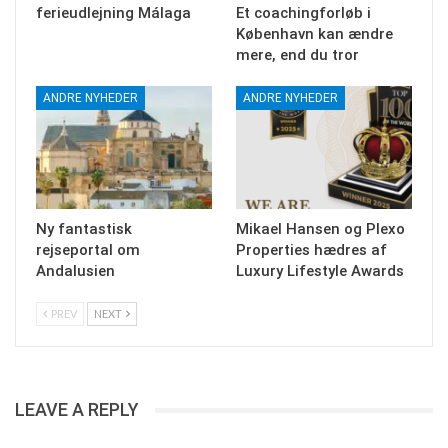
ferieudlejning Málaga
Et coachingforløb i
København kan ændre
mere, end du tror
ANDRE NYHEDER
ANDRE NYHEDER
Ny fantastisk
Mikael Hansen og Plexo
rejseportal om
Properties hædres af
Andalusien
Luxury Lifestyle Awards
PREV
NEXT
LEAVE A REPLY