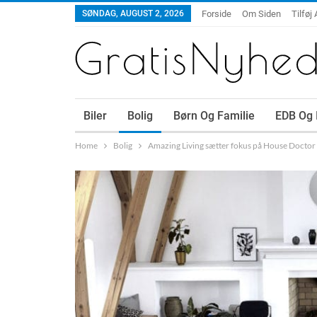
SØNDAG, AUGUST 2, 2026
Forside
Om Siden
Tilføj 
Biler
Bolig
Børn Og Familie
EDB Og 
Home
Bolig
Amazing Living sætter fokus på House Doctor