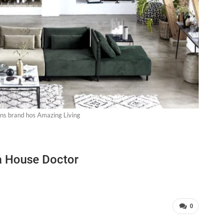
ns brand hos Amazing Living
å House Doctor
0