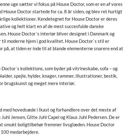
 denne uge sætter vi fokus på House Doctor, som er en af vores
House Doctor startede for ca. 8 år siden, og blev ret hurtigt
årlige kollektioner. Kendetegnet for House Doctor er deres
ative og helt klart en af de mest succesfulde danske
en. House Doctor´s interiør bliver designet i Danmark og
 til moderne hjem i god kvalitet. House Doctor`s stil er
or på, at tiden er inde til at blande elementerne snarere end at
 Doctor´s kollektions, som byder på vitrineskabe, sofa – og
ider, spejle, hylder, knager, rammer, illustrationer, bestik,
 for brugskunst og meget mere interiør.
d med hovedsæde i Ikast og forhandlere over det meste af
Juhl Jensen, Gitte Juhl Capel og Klaus Juhl Pedersen. De er
, at smukt boligtilbehør fremmer livsglæden. House Doctor
d 100 medarbejdere.