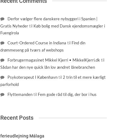
Recent Comments
Derfor vælger flere danskere nybyggeri i Spanien |
Gratis Nyheder
til
Køb bolig med Dansk ejendomsmægler i
Fuengirola
Court-Ordered Course in Indiana
til
Find din
drømmeseng på tværs af webshops
Forbrugermagasinet Mikkel Kjerri • MikkelKjerri.dk
til
Sådan har den nye quick lån lov ændret lånebranchen
Psykoterapeut I København
til
2 trin til et mere kærligt
parforhold
Flyttemanden
til
Fem gode råd til dig, der bor i hus
Recent Posts
ferieudlejning Málaga