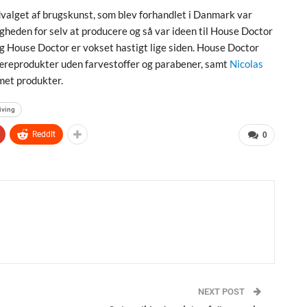
dvalget af brugskunst, som blev forhandlet i Danmark var
igheden for selv at producere og så var ideen til House Doctor
 og House Doctor er vokset hastigt lige siden. House Doctor
reprodukter uden farvestoffer og parabener, samt
Nicolas
met produkter.
iving
ReddIt
0
NEXT POST