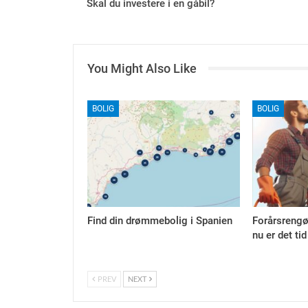
Skal du investere i en gåbil?
You Might Also Like
BOLIG
BOLIG
Find din drømmebolig i Spanien
Forårsrengø
nu er det tid
PREV
NEXT