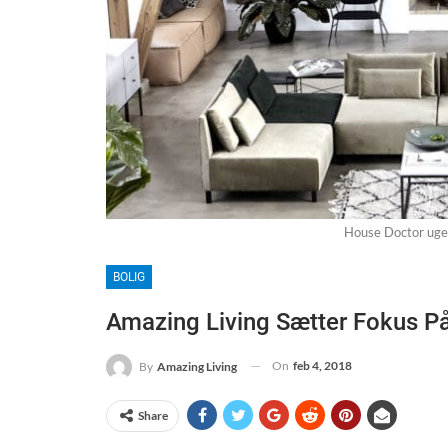
House Doctor uge
BOLIG
Amazing Living Sætter Fokus P
On
feb 4, 2018
By
Amazing Living
Share