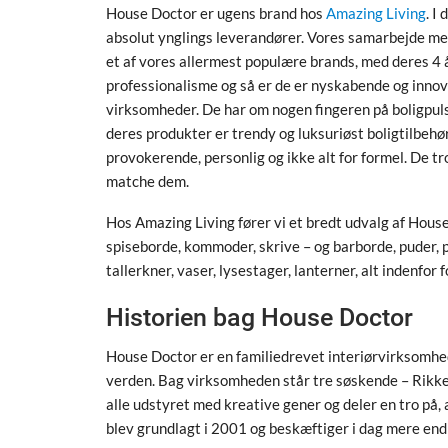
House Doctor er ugens brand hos
Amazing Living
. I
absolut ynglings leverandører. Vores samarbejde med 
et af vores allermest populære brands, med deres 4 
professionalisme og så er de er nyskabende og innov
virksomheder. De har om nogen fingeren på boligpuls
deres produkter er trendy og luksuriøst boligtilbehør
provokerende, personlig og ikke alt for formel. De tr
matche dem.
Hos Amazing Living fører vi et bredt udvalg af House
spiseborde, kommoder, skrive – og barborde, puder, pla
tallerkner, vaser, lysestager, lanterner, alt indenfor
Historien bag House Doctor
House Doctor er en familiedrevet interiørvirksomhe
verden. Bag virksomheden står tre søskende – Rikke 
alle udstyret med kreative gener og deler en tro på
blev grundlagt i 2001 og beskæftiger i dag mere en