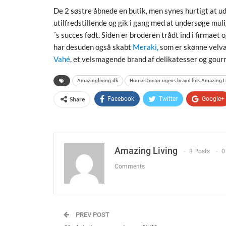
De 2 søstre åbnede en butik, men synes hurtigt at u
utilfredstillende og gik i gang med at undersøge mul
´s succes født. Siden er broderen trådt ind i firmaet
har desuden også skabt
Meraki,
som er skønne velvæ
Vahé
, et velsmagende brand af delikatesser og gour
Amazingliving.dk
House Doctor ugens brand hos Amazing L
Share
Facebook
Twitter
Google+
Amazing Living
8 Posts
0
Comments
PREV POST