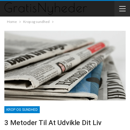
Home
Krop og sundhed
KROP OG SUNDHED
3 Metoder Til At Udvikle Dit Liv