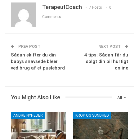
TerapeutCoach
7 Posts
0
Comments
PREV POST
NEXT POST
Sådan skifter du din
4 tips: Sådan får du
babys snavsede bleer
solgt din bil hurtigt
ved brug af et puslebord
online
You Might Also Like
All
ANDRE NYHEDER
KROP OG SUNDHED