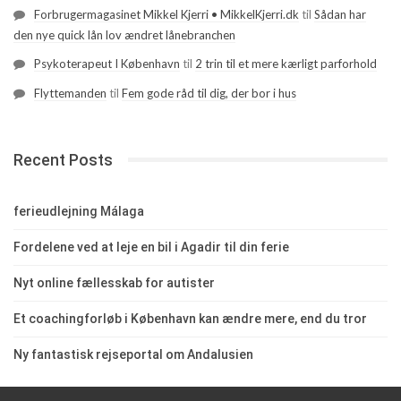
Forbrugermagasinet Mikkel Kjerri • MikkelKjerri.dk
til
Sådan har
den nye quick lån lov ændret lånebranchen
Psykoterapeut I København
til
2 trin til et mere kærligt parforhold
Flyttemanden
til
Fem gode råd til dig, der bor i hus
Recent Posts
ferieudlejning Málaga
Fordelene ved at leje en bil i Agadir til din ferie
Nyt online fællesskab for autister
Et coachingforløb i København kan ændre mere, end du tror
Ny fantastisk rejseportal om Andalusien