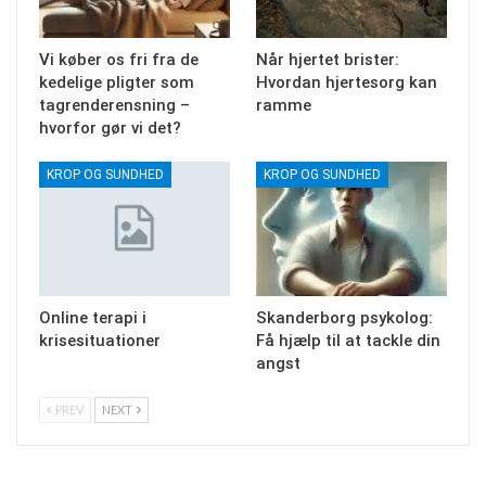
Vi køber os fri fra de
Når hjertet brister:
kedelige pligter som
Hvordan hjertesorg kan
tagrenderensning –
ramme
hvorfor gør vi det?
KROP OG SUNDHED
KROP OG SUNDHED
Online terapi i
Skanderborg psykolog:
krisesituationer
Få hjælp til at tackle din
angst
PREV
NEXT