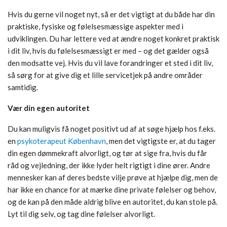
Hvis du gerne vil noget nyt, så er det vigtigt at du både har din
praktiske, fysiske og følelsesmæssige aspekter med i
udviklingen. Du har lettere ved at ændre noget konkret praktisk
i dit liv, hvis du følelsesmæssigt er med – og det gælder også
den modsatte vej. Hvis du vil lave forandringer et sted i dit liv,
så sørg for at give dig et lille servicetjek på andre områder
samtidig.
Vær din egen autoritet
Du kan muligvis få noget positivt ud af at søge hjælp hos f.eks.
en
psykoterapeut København
, men det vigtigste er, at du tager
din egen dømmekraft alvorligt, og tør at sige fra, hvis du får
råd og vejledning, der ikke lyder helt rigtigt i dine ører. Andre
mennesker kan af deres bedste vilje prøve at hjælpe dig, men de
har ikke en chance for at mærke dine private følelser og behov,
og de kan på den måde aldrig blive en autoritet, du kan stole på.
Lyt til dig selv, og tag dine følelser alvorligt.