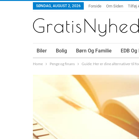
SØNDAG, AUGUST 2, 2026
Forside
Om Siden
Tilføj 
Biler
Bolig
Børn Og Familie
EDB Og 
Home
Penge og finans
Guide: Her er dine alternativer til f