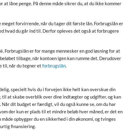
 for at låne penge. På denne måde sikrer du, at du ikke kommer
meget forvirrende, når du tager dit første lån. Forbrugslån er
d hvad du går ind til. Derfor opleves det også at forbrugere
idé. Forbrugslån er for mange mennesker en god løsning for at
le beløbet tilbage, når kontoen igen kan rumme det. Derudover
 til, når du tegner et
forbrugslån
.
g, specielt hvis du i forvejen ikke helt kan overskue din
til at skabe overblik over dine indtægter og udgifter, og kan
t. Når dit budget er færdigt, vil du også kunne se, om du har
vom der kun er plads til et mindre beløb hver måned, er det en
en måde opbygger du en sikkerhed i din økonomi, og tvinges
urtig finansiering.