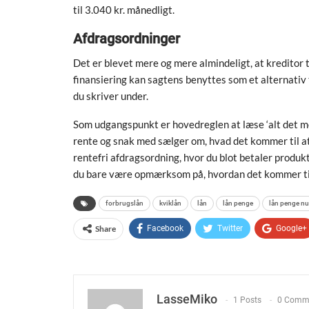
til 3.040 kr. månedligt.
Afdragsordninger
Det er blevet mere og mere almindeligt, at kreditor 
finansiering kan sagtens benyttes som et alternativ t
du skriver under.
Som udgangspunkt er hovedreglen at læse ‘alt det me
rente og snak med sælger om, hvad det kommer til at
rentefri afdragsordning, hvor du blot betaler produkt
du bare være opmærksom på, hvordan det kommer til 
forbrugslån
kviklån
lån
lån penge
lån penge nu
Share
Facebook
Twitter
Google+
LasseMiko
1 Posts
0 Comm