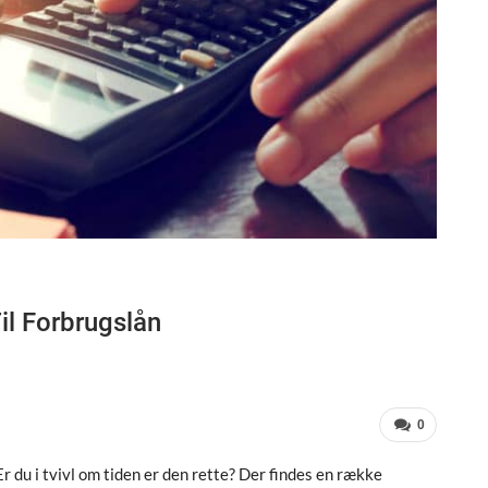
Til Forbrugslån
0
 Er du i tvivl om tiden er den rette? Der findes en række