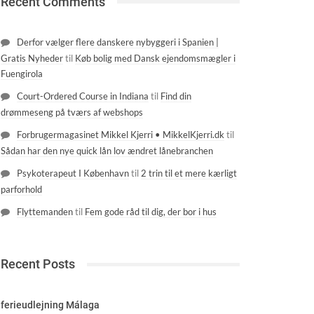
Recent Comments
Derfor vælger flere danskere nybyggeri i Spanien |
Gratis Nyheder
til
Køb bolig med Dansk ejendomsmægler i
Fuengirola
Court-Ordered Course in Indiana
til
Find din
drømmeseng på tværs af webshops
Forbrugermagasinet Mikkel Kjerri • MikkelKjerri.dk
til
Sådan har den nye quick lån lov ændret lånebranchen
Psykoterapeut I København
til
2 trin til et mere kærligt
parforhold
Flyttemanden
til
Fem gode råd til dig, der bor i hus
Recent Posts
ferieudlejning Málaga