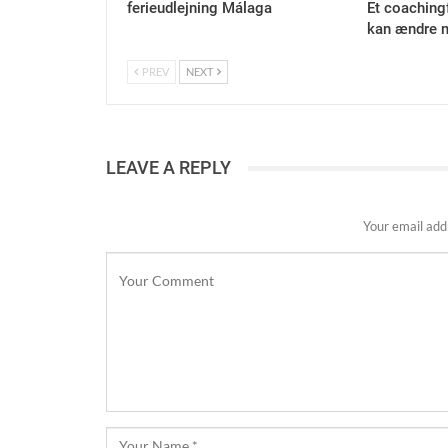
ferieudlejning Málaga
Et coaching
kan ændre m
PREV
NEXT
LEAVE A REPLY
Your email addr