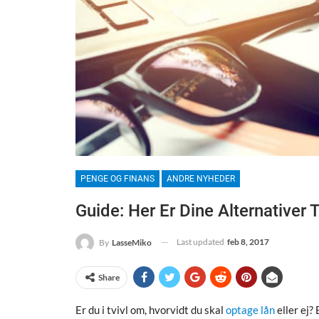
PENGE OG FINANS
ANDRE NYHEDER
Guide: Her Er Dine Alternativer 
Last updated
feb 8, 2017
By
LasseMiko
Share
Er du i tvivl om, hvorvidt du skal
optage lån
eller ej?