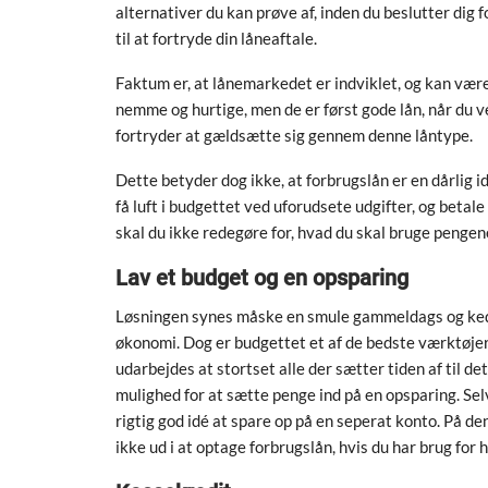
alternativer du kan prøve af, inden du beslutter dig
til at fortryde din låneaftale.
Faktum er, at lånemarkedet er indviklet, og kan være 
nemme og hurtige, men de er først gode lån, når du ve
fortryder at gældsætte sig gennem denne låntype.
Dette betyder dog ikke, at forbrugslån er en dårlig 
få luft i budgettet ved uforudsete udgifter, og beta
skal du ikke redegøre for, hvad du skal bruge pengene
Lav et budget og en opsparing
Løsningen synes måske en smule gammeldags og kedeli
økonomi. Dog er budgettet et af de bedste værktøjer, 
udarbejdes at stortset alle der sætter tiden af til de
mulighed for at sætte penge ind på en opsparing. Sel
rigtig god idé at spare op på en seperat konto. På d
ikke ud i at optage forbrugslån, hvis du har brug for h