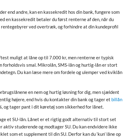
der end andre, kan en kassekredit hos din bank, fungere som
ed en kassekredit betaler du først renterne af den, når du
 rentegebyrer ved overtræk, og forhindre at din kundeprofil
test muligt at låne op til 7.000 kr, men renterne er typisk
n forholdsvis smal. Mikrolån, SMS-lån og hurtig-lån er stort
detegn. Du kan læse mere om fordele og ulemper ved kviklån
forbrugslånene en nem og hurtig løsning for dig, men sjældent
æsentlig højere, end hvis du kontakter din bank og tager et
billån
, og tager pant i dit køretøj som sikkerhed for lånet.
ge et SU-lån. Lånet er et rigtig godt alternativ til stort set
 er aktiv studerende og modtager SU. Du kan endvidere ikke
klet som et supplement til din SU. Derfor kan du ‘kun’ låne op