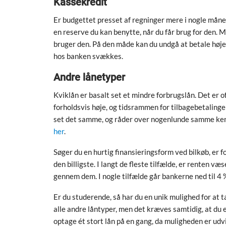
Kassekredit
Er budgettet presset af regninger mere i nogle måne
en reserve du kan benytte, når du får brug for den. M
bruger den. På den måde kan du undgå at betale høje
hos banken svækkes.
Andre lånetyper
Kviklån er basalt set et mindre forbrugslån. Det er of
forholdsvis høje, og tidsrammen for tilbagebetalinge
set det samme, og råder over nogenlunde samme ken
her
.
Søger du en hurtig finansieringsform ved bilkøb, er 
den billigste. I langt de fleste tilfælde, er renten v
gennem dem. I nogle tilfælde går bankerne ned til 4 %
Er du studerende, så har du en unik mulighed for at ta
alle andre låntyper, men det kræves samtidig, at du
optage ét stort lån på en gang, da muligheden er udvi