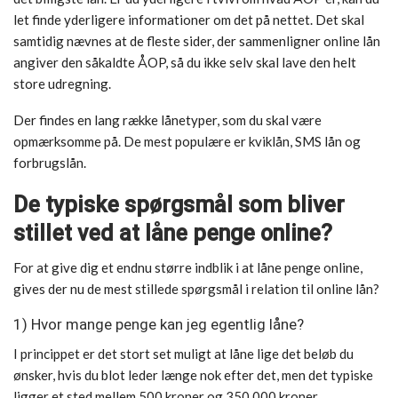
let finde yderligere informationer om det på nettet. Det skal
samtidig nævnes at de fleste sider, der sammenligner online lån
angiver den såkaldte ÅOP, så du ikke selv skal lave den helt
store udregning.
Der findes en lang række lånetyper, som du skal være
opmærksomme på. De mest populære er kviklån, SMS lån og
forbrugslån.
De typiske spørgsmål som bliver
stillet ved at låne penge online?
For at give dig et endnu større indblik i at låne penge online,
gives der nu de mest stillede spørgsmål i relation til online lån
?
1) Hvor mange penge kan jeg egentlig låne?
I princippet er det stort set muligt at låne lige det beløb du
ønsker, hvis du blot leder længe nok efter det, men det typiske
ligger et sted mellem 500 kroner og 350.000 kroner.