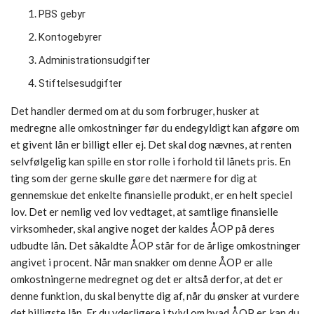
PBS gebyr
Kontogebyrer
Administrationsudgifter
Stiftelsesudgifter
Det handler dermed om at du som forbruger, husker at
medregne alle omkostninger før du endegyldigt kan afgøre om
et givent lån er billigt eller ej. Det skal dog nævnes, at renten
selvfølgelig kan spille en stor rolle i forhold til lånets pris. En
ting som der gerne skulle gøre det nærmere for dig at
gennemskue det enkelte finansielle produkt, er en helt speciel
lov. Det er nemlig ved lov vedtaget, at samtlige finansielle
virksomheder, skal angive noget der kaldes ÅOP på deres
udbudte lån. Det såkaldte ÅOP står for de årlige omkostninger
angivet i procent. Når man snakker om denne ÅOP er alle
omkostningerne medregnet og det er altså derfor, at det er
denne funktion, du skal benytte dig af, når du ønsker at vurdere
det billigste lån. Er du yderligere i tvivl om hvad ÅOP er, kan du