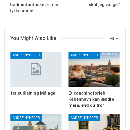
badmintontaske er min
skal jeg vælge?
lykkeamulet
You Might Also Like
All
ANDRE NYHEDER
ANDRE NYHEDER
ferieudlejning Málaga
Et coachingforløb i
København kan ændre
mere, end du tror
ANDRE NYHEDER
ANDRE NYHEDER