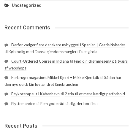
Uncategorized
Recent Comments
Derfor vælger flere danskere nybyggeri i Spanien | Gratis Nyheder
til
Køb bolig med Dansk ejendomsmægler i Fuengirola
Court-Ordered Course in Indiana
til
Find din drømmeseng på tværs
af webshops
Forbrugermagasinet Mikkel Kjerri • MikkelKjerri.dk
til
Sådan har
den nye quick lån lov ændret lånebranchen
Psykoterapeut I København
til
2 trin til et mere kærligt parforhold
Flyttemanden
til
Fem gode råd til dig, der bor i hus
Recent Posts