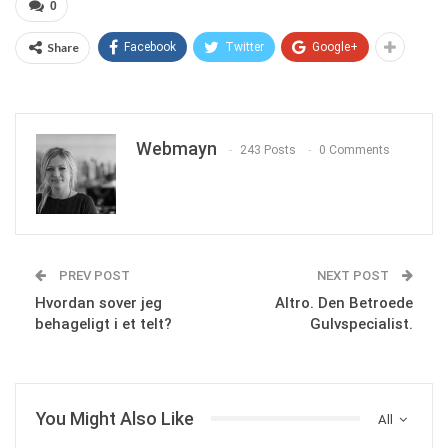
0
Share
Facebook
Twitter
Google+
Webmayn
243 Posts
0 Comments
PREV POST
NEXT POST
Hvordan sover jeg
Altro. Den Betroede
behageligt i et telt?
Gulvspecialist.
You Might Also Like
All