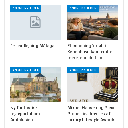
ANDRE NYHEDER
ANDRE NYHEDER
ferieudlejning Málaga
Et coachingforløb i
København kan ændre
mere, end du tror
ANDRE NYHEDER
ANDRE NYHEDER
Ny fantastisk
Mikael Hansen og Plexo
rejseportal om
Properties hædres af
Andalusien
Luxury Lifestyle Awards