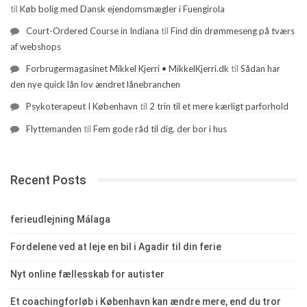
til
Køb bolig med Dansk ejendomsmægler i Fuengirola
Court-Ordered Course in Indiana
til
Find din drømmeseng på tværs
af webshops
Forbrugermagasinet Mikkel Kjerri • MikkelKjerri.dk
til
Sådan har
den nye quick lån lov ændret lånebranchen
Psykoterapeut I København
til
2 trin til et mere kærligt parforhold
Flyttemanden
til
Fem gode råd til dig, der bor i hus
Recent Posts
ferieudlejning Málaga
Fordelene ved at leje en bil i Agadir til din ferie
Nyt online fællesskab for autister
Et coachingforløb i København kan ændre mere, end du tror