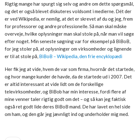
Rigtig mange har spurgt sig selv og andre om dette spørgsmål,
og det er også blevet diskuteres voldsomt i medierne. Dét der
er ved Wikipedia, er nemlig, at det er skrevet af du og jeg, frem
for professorer og andre professionelle. Så man skal måske
overveje, hvilke oplysninger man skal stole på, når man vil søge
efter noget. Min seneste søgning var for eksempel på BiBoB,
for jeg stoler på, at oplysninger om virksomheder og lignende
er til at stole på,
BiBoB – Wikipedia, den frie encyklopædi
Her fik jeg at vide, hvem de var som firma, hvornår det startede,
og hvor mange kunder de havde, da de startede ud i 2007. Det
er altid interessant at vide lidt om de forskellige
televirksomheder, og BiBob har min interesse, fordi flere af
mine venner taler rigtig godt om det – og så kan jeg faktisk
også ret godt lide deres BiBoB mand. De har lavet en hel side
om ham, og den går jeg jævnligt ind og underholder mig med.