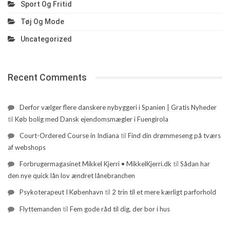
Sport Og Fritid
Tøj Og Mode
Uncategorized
Recent Comments
Derfor vælger flere danskere nybyggeri i Spanien | Gratis Nyheder
til
Køb bolig med Dansk ejendomsmægler i Fuengirola
Court-Ordered Course in Indiana
til
Find din drømmeseng på tværs
af webshops
Forbrugermagasinet Mikkel Kjerri • MikkelKjerri.dk
til
Sådan har
den nye quick lån lov ændret lånebranchen
Psykoterapeut I København
til
2 trin til et mere kærligt parforhold
Flyttemanden
til
Fem gode råd til dig, der bor i hus