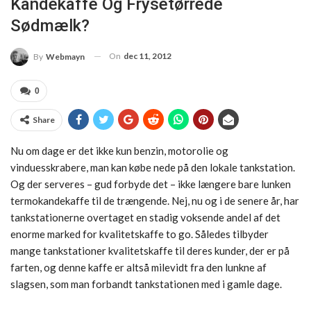
Kandekaffe Og Frysetørrede
Sødmælk?
On
dec 11, 2012
By
Webmayn
0
Share
Nu om dage er det ikke kun benzin, motorolie og
vinduesskrabere, man kan købe nede på den lokale tankstation.
Og der serveres – gud forbyde det – ikke længere bare lunken
termokandekaffe til de trængende. Nej, nu og i de senere år, har
tankstationerne overtaget en stadig voksende andel af det
enorme marked for kvalitetskaffe to go. Således tilbyder
mange tankstationer kvalitetskaffe til deres kunder, der er på
farten, og denne kaffe er altså milevidt fra den lunkne af
slagsen, som man forbandt tankstationen med i gamle dage.