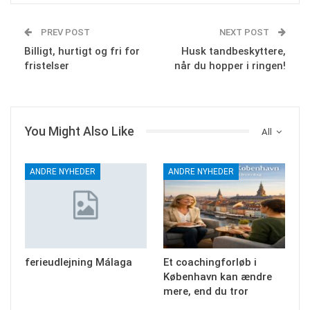
PREV POST
NEXT POST
Billigt, hurtigt og fri for
Husk tandbeskyttere,
fristelser
når du hopper i ringen!
You Might Also Like
All
ANDRE NYHEDER
ANDRE NYHEDER
ferieudlejning Málaga
Et coachingforløb i
København kan ændre
mere, end du tror