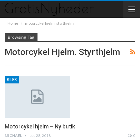
Home
motorcykel hjelm. styrthjelm
Browsing Tag
Motorcykel Hjelm. Styrthjelm
BILER
Motorcykel hjelm – Ny butik
MICHAEL
sep 28, 2018
0