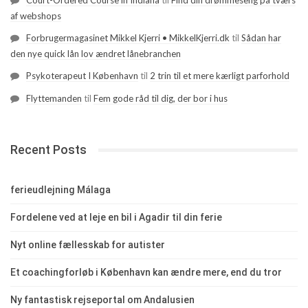
Court-Ordered Course in Indiana
til
Find din drømmeseng på tværs
af webshops
Forbrugermagasinet Mikkel Kjerri • MikkelKjerri.dk
til
Sådan har
den nye quick lån lov ændret lånebranchen
Psykoterapeut I København
til
2 trin til et mere kærligt parforhold
Flyttemanden
til
Fem gode råd til dig, der bor i hus
Recent Posts
ferieudlejning Málaga
Fordelene ved at leje en bil i Agadir til din ferie
Nyt online fællesskab for autister
Et coachingforløb i København kan ændre mere, end du tror
Ny fantastisk rejseportal om Andalusien