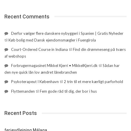
Recent Comments
Derfor vælger flere danskere nybyggeri i Spanien | Gratis Nyheder
til
Køb bolig med Dansk ejendomsmægler i Fuengirola
Court-Ordered Course in Indiana
til
Find din drømmeseng på tværs
af webshops
Forbrugermagasinet Mikkel Kjerri • MikkelKjerri.dk
til
Sådan har
den nye quick lån lov ændret lånebranchen
Psykoterapeut I København
til
2 trin til et mere kærligt parforhold
Flyttemanden
til
Fem gode råd til dig, der bor i hus
Recent Posts
ferieudlejning Málaga