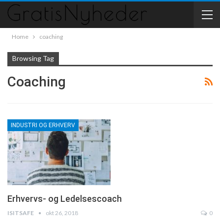
Home
coaching
Browsing Tag
Coaching
INDUSTRI OG ERHVERV
Erhvervs- og Ledelsescoach
ISITSAFE
okt 26, 2018
0