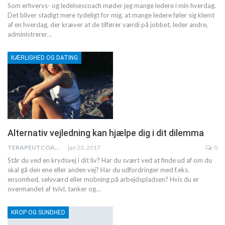
Som erhvervs- og ledelsescoach møder jeg mange ledere i min hverdag.
Det bliver stadigt mere tydeligt for mig, at mange ledere føler sig klemt
af en hverdag, der kræver at de tilfører værdi på jobbet, leder andre,
administrerer…
KÆRLIGHED OG DATING
Alternativ vejledning kan hjælpe dig i dit dilemma
TERAPEUTCOACH
jan 23, 2017
0
Står du ved en krydsvej i dit liv? Har du svært ved at finde ud af om du
skal gå den ene eller anden vej? Har du udfordringer med f.eks.
ensomhed, selvværd eller mobning på arbejdspladsen? Hvis du er
overmandet af tvivl, tanker og…
KROP OG SUNDHED