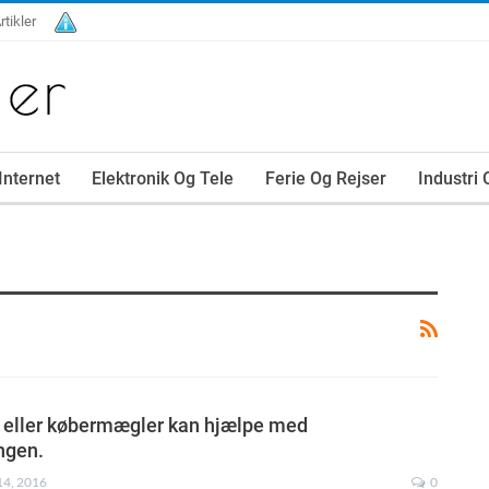
rtikler
Internet
Elektronik Og Tele
Ferie Og Rejser
Industri
 eller købermægler kan hjælpe med
ngen.
14, 2016
0