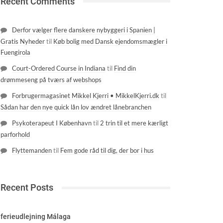
Recent Comments
Derfor vælger flere danskere nybyggeri i Spanien |
Gratis Nyheder
til
Køb bolig med Dansk ejendomsmægler i
Fuengirola
Court-Ordered Course in Indiana
til
Find din
drømmeseng på tværs af webshops
Forbrugermagasinet Mikkel Kjerri • MikkelKjerri.dk
til
Sådan har den nye quick lån lov ændret lånebranchen
Psykoterapeut I København
til
2 trin til et mere kærligt
parforhold
Flyttemanden
til
Fem gode råd til dig, der bor i hus
Recent Posts
ferieudlejning Málaga