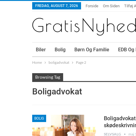
FREDAG, AUGUST 7, 2026
Forside
Om Siden
Tilføj A
Biler
Bolig
Børn Og Familie
EDB Og 
Home
boligadvokat
Page 2
Browsing Tag
Boligadvokat
Boligadvokat
BOLIG
skødeskrivni
SELVSALG
maj 