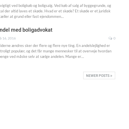
vigtigt ved boligkøb og boligsalg. Ved køb af salg af byggegrunde, og
l der altid laves et skøde. Hvad er et skøde? Et skøde er et juridisk
tæller at grund eller fast ejendommen…
Andel med boligadvokat
b 16, 2016
0
derne ændres sker der flere og flere nye ting. En andelslejlighed er
troligt populær, og det får mange mennesker til at overveje hvordan
penge ved måske selv at sælge andelen. Mange er…
NEWER POSTS