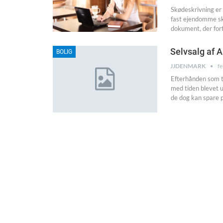
Skødeskrivning er 
fast ejendomme ska
dokument, der for
Selvsalg af 
BOLIG
JJDENMARK
fe
Efterhånden som ti
med tiden blevet u
de dog kan spare 