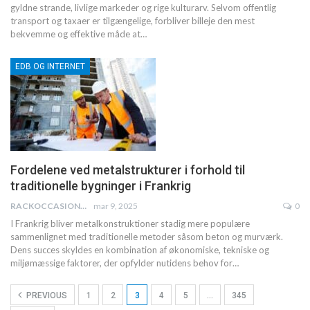
gyldne strande, livlige markeder og rige kulturarv. Selvom offentlig
transport og taxaer er tilgængelige, forbliver billeje den mest
bekvemme og effektive måde at
…
EDB OG INTERNET
Fordelene ved metalstrukturer i forhold til
traditionelle bygninger i Frankrig
RACKOCCASION2
mar 9, 2025
0
I Frankrig bliver metalkonstruktioner stadig mere populære
sammenlignet med traditionelle metoder såsom beton og murværk.
Dens succes skyldes en kombination af økonomiske, tekniske og
miljømæssige faktorer, der opfylder nutidens behov for
…
PREVIOUS
1
2
3
4
5
…
345