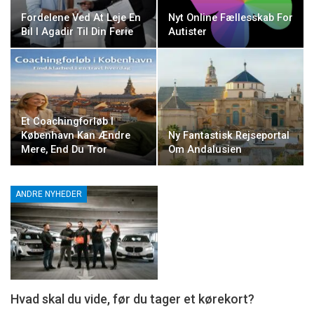
Fordelene Ved At Leje En
Nyt Online Fællesskab For
Bil I Agadir Til Din Ferie
Autister
Et Coachingforløb I
København Kan Ændre
Ny Fantastisk Rejseportal
Mere, End Du Tror
Om Andalusien
ANDRE NYHEDER
Hvad skal du vide, før du tager et kørekort?