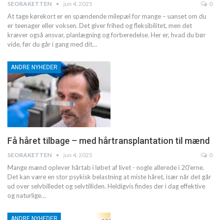
SEORAKETTEN
jun 4, 2025
0
At tage kørekort er en spændende milepæl for mange – uanset om du
er teenager eller voksen. Det giver frihed og fleksibilitet, men det
kræver også ansvar, planlægning og forberedelse. Her er, hvad du bør
vide, før du går i gang med dit
…
ANDRE NYHEDER
Få håret tilbage – med hårtransplantation til mænd
SEORAKETTEN
jun 4, 2025
0
Mange mænd oplever hårtab i løbet af livet - nogle allerede i 20’erne.
Det kan være en stor psykisk belastning at miste håret, især når det går
ud over selvbilledet og selvtilliden. Heldigvis findes der i dag effektive
og naturlige
…
ANDRE NYHEDER