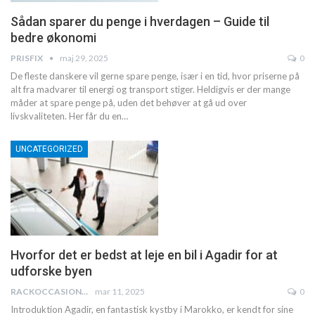
Sådan sparer du penge i hverdagen – Guide til
bedre økonomi
PRISFIX
maj 29, 2025
0
De fleste danskere vil gerne spare penge, især i en tid, hvor priserne på
alt fra madvarer til energi og transport stiger. Heldigvis er der mange
måder at spare penge på, uden det behøver at gå ud over
livskvaliteten. Her får du en
…
UNCATEGORIZED
Hvorfor det er bedst at leje en bil i Agadir for at
udforske byen
RACKOCCASION2
mar 11, 2025
0
Introduktion
Agadir, en fantastisk kystby i Marokko, er kendt for sine