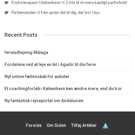
Psykoterapeut I København
til
2 trin til et mere kærligt parforhold
Flyttemanden
til
Fem gode råd til dig, der bor i hus
Recent Posts
ferieudlejning Málaga
Fordelene ved at leje en bil i Agadir til din ferie
Nyt online fællesskab for autister
Et coachingforløb i København kan ændre mere, end du tror
Ny fantastisk rejseportal om Andalusien
Forside
Om Siden
Tilføj Artikler