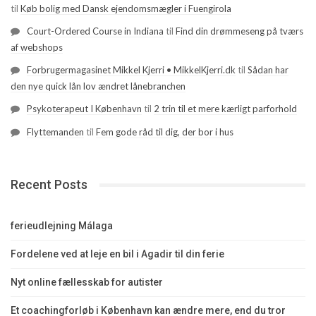
til
Køb bolig med Dansk ejendomsmægler i Fuengirola
Court-Ordered Course in Indiana
til
Find din drømmeseng på tværs
af webshops
Forbrugermagasinet Mikkel Kjerri • MikkelKjerri.dk
til
Sådan har
den nye quick lån lov ændret lånebranchen
Psykoterapeut I København
til
2 trin til et mere kærligt parforhold
Flyttemanden
til
Fem gode råd til dig, der bor i hus
Recent Posts
ferieudlejning Málaga
Fordelene ved at leje en bil i Agadir til din ferie
Nyt online fællesskab for autister
Et coachingforløb i København kan ændre mere, end du tror