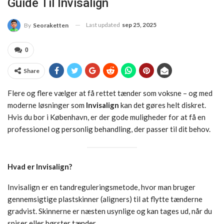
Guide Til Invisalign
Last updated
sep 25, 2025
By
Seoraketten
0
Share
Flere og flere vælger at få rettet tænder som voksne – og med
moderne løsninger som
Invisalign
kan det gøres helt diskret.
Hvis du bor i København, er der gode muligheder for at få en
professionel og personlig behandling, der passer til dit behov.
Hvad er Invisalign?
Invisalign er en tandreguleringsmetode, hvor man bruger
gennemsigtige plastskinner (aligners) til at flytte tænderne
gradvist. Skinnerne er næsten usynlige og kan tages ud, når du
spiser eller børster tænder.