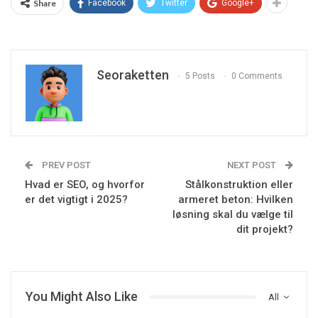
Share
Facebook
Twitter
Google+
Seoraketten
5 Posts
0 Comments
PREV POST
NEXT POST
Hvad er SEO, og hvorfor
Stålkonstruktion eller
er det vigtigt i 2025?
armeret beton: Hvilken
løsning skal du vælge til
dit projekt?
You Might Also Like
All