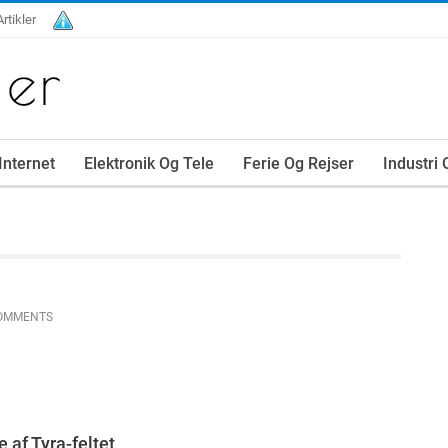
Artikler
Internet
Elektronik Og Tele
Ferie Og Rejser
Industri
OMMENTS
 af Tyra-feltet