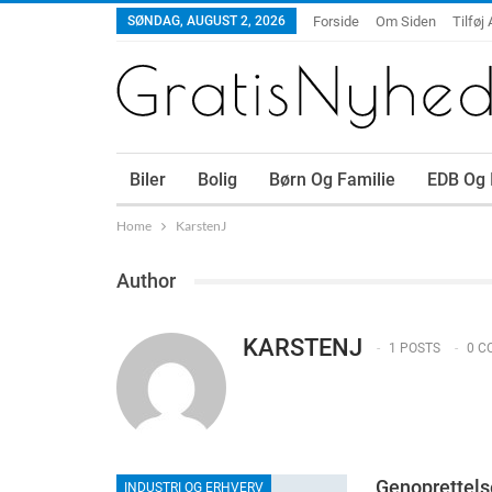
SØNDAG, AUGUST 2, 2026
Forside
Om Siden
Tilføj 
Biler
Bolig
Børn Og Familie
EDB Og 
Home
KarstenJ
Author
KARSTENJ
1 POSTS
0 C
Genoprettelse
INDUSTRI OG ERHVERV