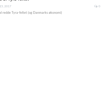
15, 2017
0
kal redde Tyra-feltet (og Danmarks økonomi)