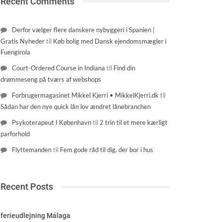
Recent Comments
Derfor vælger flere danskere nybyggeri i Spanien |
Gratis Nyheder
til
Køb bolig med Dansk ejendomsmægler i
Fuengirola
Court-Ordered Course in Indiana
til
Find din
drømmeseng på tværs af webshops
Forbrugermagasinet Mikkel Kjerri • MikkelKjerri.dk
til
Sådan har den nye quick lån lov ændret lånebranchen
Psykoterapeut I København
til
2 trin til et mere kærligt
parforhold
Flyttemanden
til
Fem gode råd til dig, der bor i hus
Recent Posts
ferieudlejning Málaga