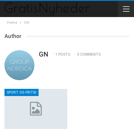
Home
GN
Author
GN
1 POSTS
0 COMMENTS
SPORT OG FRITID