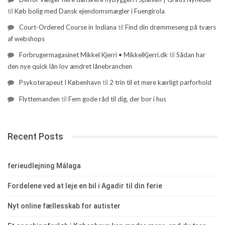
til
Køb bolig med Dansk ejendomsmægler i Fuengirola
Court-Ordered Course in Indiana
til
Find din drømmeseng på tværs
af webshops
Forbrugermagasinet Mikkel Kjerri • MikkelKjerri.dk
til
Sådan har
den nye quick lån lov ændret lånebranchen
Psykoterapeut I København
til
2 trin til et mere kærligt parforhold
Flyttemanden
til
Fem gode råd til dig, der bor i hus
Recent Posts
ferieudlejning Málaga
Fordelene ved at leje en bil i Agadir til din ferie
Nyt online fællesskab for autister