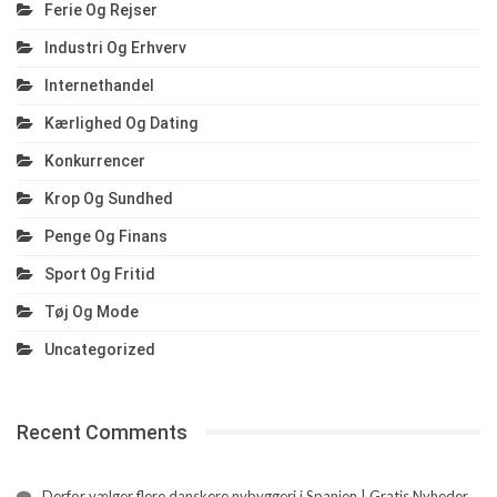
Ferie Og Rejser
Industri Og Erhverv
Internethandel
Kærlighed Og Dating
Konkurrencer
Krop Og Sundhed
Penge Og Finans
Sport Og Fritid
Tøj Og Mode
Uncategorized
Recent Comments
Derfor vælger flere danskere nybyggeri i Spanien | Gratis Nyheder