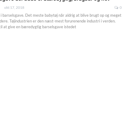
okt 17, 2018
0
i barselsgave. Det meste babytøj når aldrig at blive brugt op og meget
dere. Tøjindustrien er den næst-mest forurenende industri i verden.
il at give en bæredygtig barselsgave istedet