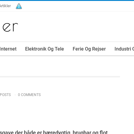
Artikler
Internet
Elektronik Og Tele
Ferie Og Rejser
Industri
 POSTS
0 COMMENTS
sgave der både er bæredygtig, brugbar og flot