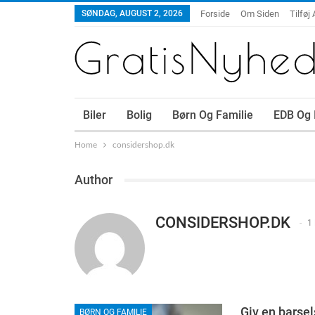
SØNDAG, AUGUST 2, 2026
Forside
Om Siden
Tilføj 
Biler
Bolig
Børn Og Familie
EDB Og 
Home
considershop.dk
Author
CONSIDERSHOP.DK
1
Giv en barsel
BØRN OG FAMILIE