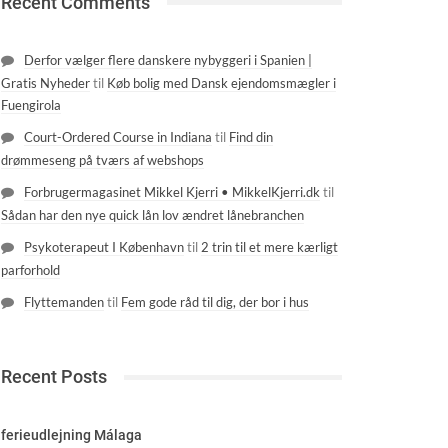
Recent Comments
Derfor vælger flere danskere nybyggeri i Spanien |
Gratis Nyheder
til
Køb bolig med Dansk ejendomsmægler i
Fuengirola
Court-Ordered Course in Indiana
til
Find din
drømmeseng på tværs af webshops
Forbrugermagasinet Mikkel Kjerri • MikkelKjerri.dk
til
Sådan har den nye quick lån lov ændret lånebranchen
Psykoterapeut I København
til
2 trin til et mere kærligt
parforhold
Flyttemanden
til
Fem gode råd til dig, der bor i hus
Recent Posts
ferieudlejning Málaga