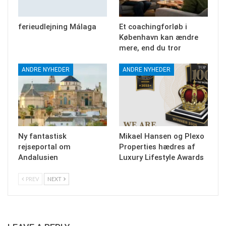
ferieudlejning Málaga
Et coachingforløb i
København kan ændre
mere, end du tror
ANDRE NYHEDER
ANDRE NYHEDER
Ny fantastisk
Mikael Hansen og Plexo
rejseportal om
Properties hædres af
Andalusien
Luxury Lifestyle Awards
PREV
NEXT