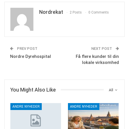
Nordrekat
2 Posts
0 Comments
PREV POST
NEXT POST
Nordre Dyrehospital
Få flere kunder til din
lokale virksomhed
You Might Also Like
All
ANDRE NYHEDER
ANDRE NYHEDER