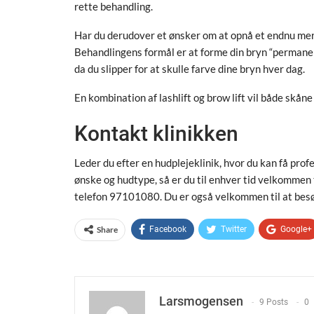
rette behandling.
Har du derudover et ønsker om at opnå et endnu mere 
Behandlingens formål er at forme din bryn “permanent
da du slipper for at skulle farve dine bryn hver dag.
En kombination af lashlift og brow lift vil både skåne
Kontakt klinikken
Leder du efter en hudplejeklinik, hvor du kan få prof
ønske og hudtype, så er du til enhver tid velkommen 
telefon 97101080. Du er også velkommen til at besøg
Share
Facebook
Twitter
Google+
Larsmogensen
9 Posts
0