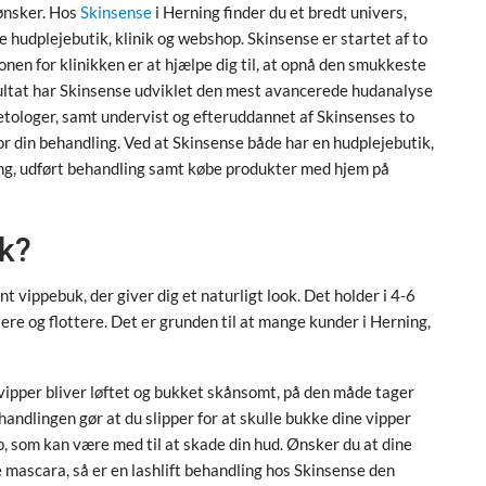
 ønsker. Hos
Skinsense
i Herning finder du et bredt univers,
 hudplejebutik, klinik og webshop. Skinsense er startet af to
nen for klinikken er at hjælpe dig til, at opnå den smukkeste
esultat har Skinsense udviklet den mest avancerede hudanalyse
ologer, samt undervist og efteruddannet af Skinsenses to
or din behandling. Ved at Skinsense både har en hudplejebutik,
ning, udført behandling samt købe produkter med hjem på
ok?
t vippebuk, der giver dig et naturligt look. Det holder i 4-6
tere og flottere. Det er grunden til at mange kunder i Herning,
 vipper bliver løftet og bukket skånsomt, på den måde tager
andlingen gør at du slipper for at skulle bukke dine vipper
, som kan være med til at skade din hud. Ønsker du at dine
ge mascara, så er en lashlift behandling hos Skinsense den