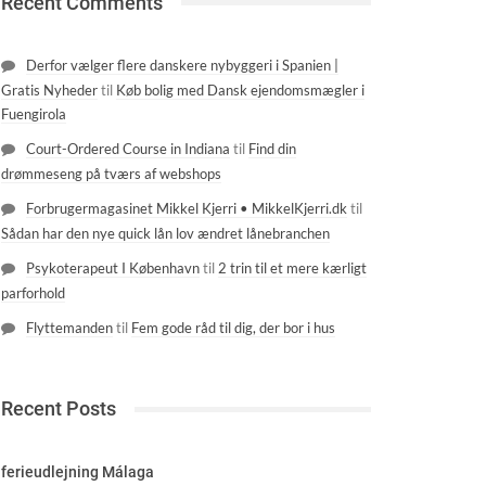
Recent Comments
Derfor vælger flere danskere nybyggeri i Spanien |
Gratis Nyheder
til
Køb bolig med Dansk ejendomsmægler i
Fuengirola
Court-Ordered Course in Indiana
til
Find din
drømmeseng på tværs af webshops
Forbrugermagasinet Mikkel Kjerri • MikkelKjerri.dk
til
Sådan har den nye quick lån lov ændret lånebranchen
Psykoterapeut I København
til
2 trin til et mere kærligt
parforhold
Flyttemanden
til
Fem gode råd til dig, der bor i hus
Recent Posts
ferieudlejning Málaga