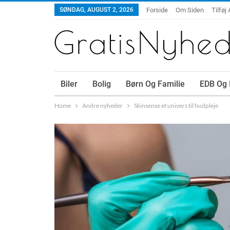
SØNDAG, AUGUST 2, 2026
Forside
Om Siden
Tilføj 
Biler
Bolig
Børn Og Familie
EDB Og 
Home
Andre nyheder
Skinsense et univers til hudpleje