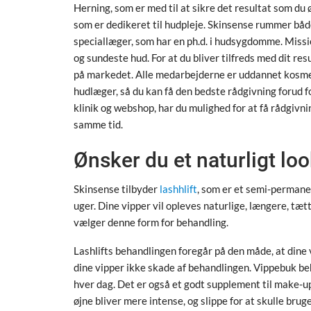
Herning, som er med til at sikre det resultat som du
som er dedikeret til hudpleje. Skinsense rummer både
speciallæger, som har en ph.d. i hudsygdomme. Missio
og sundeste hud. For at du bliver tilfreds med dit r
på markedet. Alle medarbejderne er uddannet kosmet
hudlæger, så du kan få den bedste rådgivning forud f
klinik og webshop, har du mulighed for at få rådgiv
samme tid.
Ønsker du et naturligt lo
Skinsense tilbyder
lashhlift
, som er et semi-permanen
uger. Dine vipper vil opleves naturlige, længere, tæt
vælger denne form for behandling.
Lashlifts behandlingen foregår på den måde, at dine
dine vipper ikke skade af behandlingen. Vippebuk beh
hver dag. Det er også et godt supplement til make-up
øjne bliver mere intense, og slippe for at skulle bru