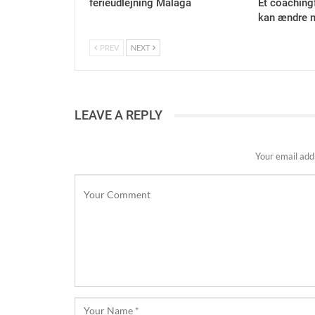
ferieudlejning Málaga
Et coaching
kan ændre m
PREV
NEXT
LEAVE A REPLY
Your email addr