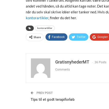
selv kommer i tanke om. Alligevel kan det være utrol
andet ved hånden, så du altid kan tage noter. Det ka
når du selv skal skrive idéer eller tanker ned. Hvis 
kontorartikler
, finder du det her.
kontorartikler
Share
Facebook
Twitter
Google+
GratisnyhederMT
36 Posts
Comments
PREV POST
Tips til et godt terapiforløb