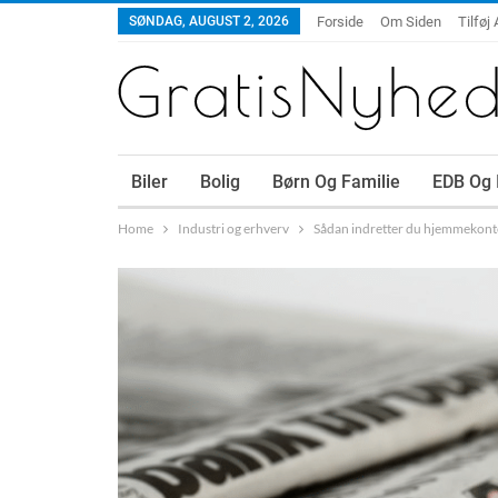
SØNDAG, AUGUST 2, 2026
Forside
Om Siden
Tilføj 
Biler
Bolig
Børn Og Familie
EDB Og 
Home
Industri og erhverv
Sådan indretter du hjemmekont