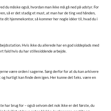
ved du måske også, hvordan man ikke må gå ned på udstyr. For
en, så er det stadig et must, at man har de ting ved hånden,
ette dit hjemmekontor, så kommer her nogle idéer til, hvad du i
rbejdsstation. Hvis ikke du allerede har en god siddeplads med
ert fald hvis du har stillesiddende arbejde.
erne være orden i sagerne. Sørg derfor for at du kan arkivere
 og hurtigt kan finde dem igen. Her kunne det f.eks. være en
ste har brug for – også selvom det nok ikke er det første, du