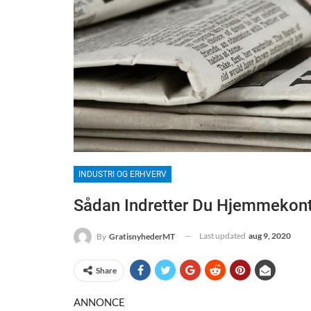
INDUSTRI OG ERHVERV
Sådan Indretter Du Hjemmekont
Last updated
aug 9, 2020
By
GratisnyhederMT
Share
ANNONCE