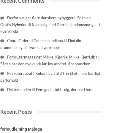
Recent Comments
Derfor vælger flere danskere nybyggeri i Spanien |
Gratis Nyheder
til
Køb bolig med Dansk ejendomsmægler i
Fuengirola
Court-Ordered Course in Indiana
til
Find din
drømmeseng på tværs af webshops
Forbrugermagasinet Mikkel Kjerri • MikkelKjerri.dk
til
Sådan har den nye quick lån lov ændret lånebranchen
Psykoterapeut I København
til
2 trin til et mere kærligt
parforhold
Flyttemanden
til
Fem gode råd til dig, der bor i hus
Recent Posts
ferieudlejning Málaga