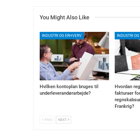
You Might Also Like
INDUSTRI OG ERHVERV
INDUSTRI OG
Hvilken kontoplan bruges til
Hvordan reg
underleverandørarbejde?
fakturaer fo
regnskabsun
Frankrig?
PREV
NEXT