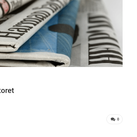
oret
0