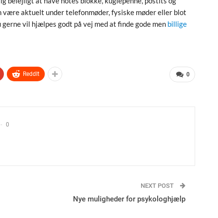
ig belejligt at have notes blokke, kuglepenne, postits og
n være aktuelt under telefonmøder, fysiske møder eller blot
du gerne vil hjælpes godt på vej med at finde gode men
billige
ReddIt
0
0
NEXT POST
Nye muligheder for psykologhjælp