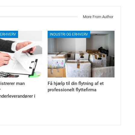
More From Author
 ERHVERV
INDUSTRI OG ERHVERV
istrerer man
Få hjælp til din flytning af et
r
professionelt flyttefirma
derleverandører i