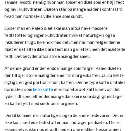
samme livsstil, nemlig hvor man spiser en diæt som er høj i fedt
og lav i kulhydrater. Diæten står på mange måder i kontrast til
hvad man normalvis ville anse som sundt.
Spiser man en Paleo diæt skal man altså have massere
fedtstoffer og ingen kulhydrater, hvilket naturligvis også
inkluderer frugt. Ikke nok med det, men når man følger denne
diæt er det altså ikke bare fedt man går efter, men det mættede
fedt. Det betyder altså store mængder smør.
Af denne grund er der endda mange som følger Paleo diæten
der tilføjer store mængder smør til morgenkaffen. Ja, du hørte
rigtigt, en god portion smør i kaffen. Denne type kaffe omtales
normalvis som
keto kaffe
eller bulletproof kaffe. Selvom det
lyder lidt specielt er der mange danskere som dagligt indtager
en kaffe fyldt med smør om morgenen.
Dertil kommer der naturligvis også de andre fødevarer. Det er
ikke kun mættede fedtstoffer man indtager på diæten. Der er
eksempelvis ikke noget galt med en olie eddike dressing, men