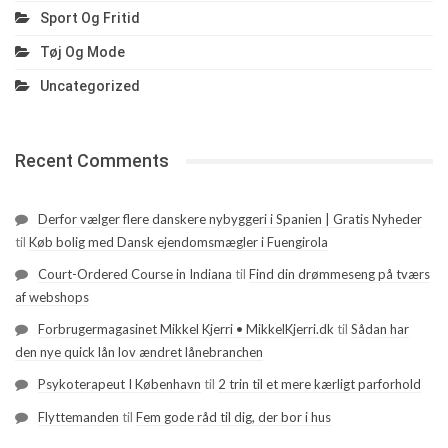
Sport Og Fritid
Tøj Og Mode
Uncategorized
Recent Comments
Derfor vælger flere danskere nybyggeri i Spanien | Gratis Nyheder
til
Køb bolig med Dansk ejendomsmægler i Fuengirola
Court-Ordered Course in Indiana
til
Find din drømmeseng på tværs
af webshops
Forbrugermagasinet Mikkel Kjerri • MikkelKjerri.dk
til
Sådan har
den nye quick lån lov ændret lånebranchen
Psykoterapeut I København
til
2 trin til et mere kærligt parforhold
Flyttemanden
til
Fem gode råd til dig, der bor i hus