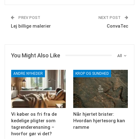
PREV POST
NEXT POST
Lej billige malerier
ConvaTec
You Might Also Like
All
ANDRE NYHEDER
KROP OG SUNDHED
Vi køber os fri fra de
Når hjertet brister:
kedelige pligter som
Hvordan hjertesorg kan
tagrenderensning –
ramme
hvorfor gør vi det?