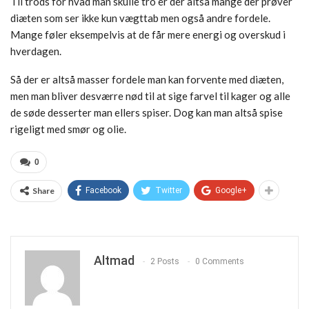
Til trods for hvad man skulle tro er der altså mange der prøver
diæten som ser ikke kun vægttab men også andre fordele.
Mange føler eksempelvis at de får mere energi og overskud i
hverdagen.
Så der er altså masser fordele man kan forvente med diæten,
men man bliver desværre nød til at sige farvel til kager og alle
de søde desserter man ellers spiser. Dog kan man altså spise
rigeligt med smør og olie.
0
Share
Facebook
Twitter
Google+
Altmad
2 Posts
0 Comments