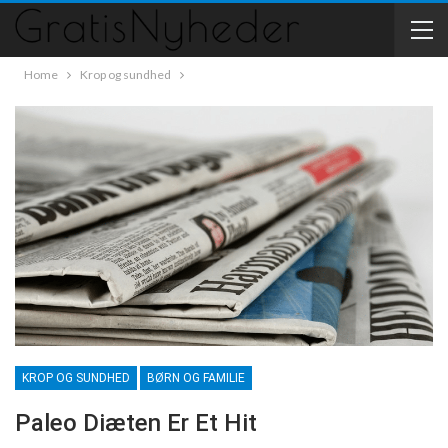
Home
Krop og sundhed
KROP OG SUNDHED
BØRN OG FAMILIE
Paleo Diæten Er Et Hit